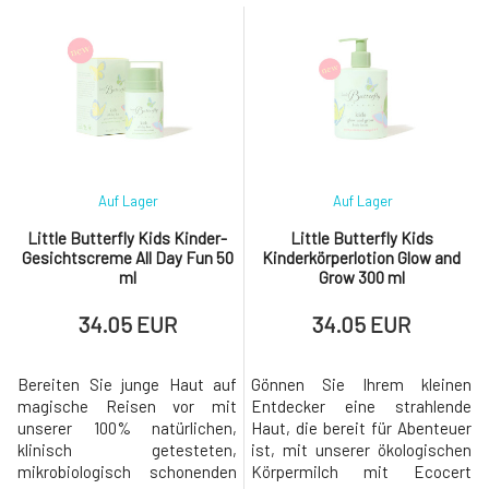
mit Schmetterling, die Ihnen
mit Schmetterling, die Ihnen
ein Lächeln ins Gesicht
ein Lächeln ins Gesicht
zaubert. Sanfte Produkte mit
zaubert. Unsere Badezusätze
Ecocert Cosmos-Zertifikat.
mit Ecocert Cosmos Zertifikat
Teil der neuen Hautpflegeserie
und Körperlotion sind
sind ein microbiome-
schonend zu den Mikroben des
freundliches Körp
Körpers. Die Ha
Auf Lager
Auf Lager
Little Butterfly Kids Kinder-
Little Butterfly Kids
Gesichtscreme All Day Fun 50
Kinderkörperlotion Glow and
ml
Grow 300 ml
34.05 EUR
34.05 EUR
Bereiten Sie junge Haut auf
Gönnen Sie Ihrem kleinen
magische Reisen vor mit
Entdecker eine strahlende
unserer 100% natürlichen,
Haut, die bereit für Abenteuer
klinisch getesteten,
ist, mit unserer ökologischen
mikrobiologisch schonenden
Körpermilch mit Ecocert