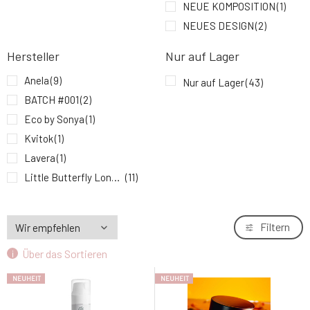
NEUE KOMPOSITION
(1)
NEUES DESIGN
(2)
Nobilis Tilia Kinderkörpermilch Klára 200 ml
9.
14.35 EUR
Hersteller
Nur auf Lager
Anela
(9)
Nur auf Lager
(43)
BATCH #001
(2)
Eco by Sonya
(1)
Kvitok
(1)
Lavera
(1)
Little Butterfly London
(11)
MYRRO
(2)
Natuint Cosmetics
(3)
Filtern
Nobilis Tilia
(4)
Über das Sortieren
Soaphoria
(6)
Unicorn
(3)
NEUHEIT
NEUHEIT
Usva
(2)