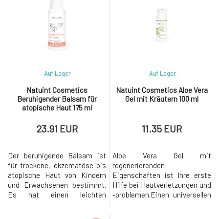
Kukui- und
Einflüssen ausgesetzt ist,
Macadamianussölen, stärkt
benötigt ausreichend
die Haut mit essentiellen
Aufmerksamkeit, Schutz und
Omega-3-, 6-, 7- und 9-
Feuchtigkeit.Die Creme
Fettsäuren, die sie elastisch
enthält Substanzen, die die
und tief hydratisiert
Haut vor Win
Auf Lager
Auf Lager
Natuint Cosmetics
Natuint Cosmetics Aloe Vera
Beruhigender Balsam für
Gel mit Kräutern 100 ml
atopische Haut 175 ml
23.91 EUR
11.35 EUR
Der beruhigende Balsam ist
Aloe Vera Gel mit
für trockene, ekzematöse bis
regenerierenden
atopische Haut von Kindern
Eigenschaften ist Ihre erste
und Erwachsenen bestimmt.
Hilfe bei Hautverletzungen und
Es hat einen leichten
-problemen.Einen universellen
Kräuterduft und zieht schnell
Hausheiler zur Hand zu haben,
ein.Durch die Kombination von
ist immer nützlich. Und einen