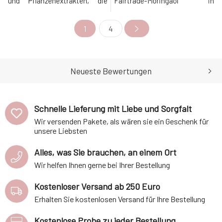
und Pflanzenextrakten, die
Fairtrade-Moringaöl in
unzählige
Kombination mit Haferextrakt,
Anwendungsmöglichkeiten
ätherischem Copaibaöl und
1
4
bietet.Er ist geeignet für die
weiteren unterstützenden
Nagelhaut, Insektenstiche,
Inhaltsstoffen macht sie zu
raue Ellbogen, rissige Lippen,
einer unverzichtbaren Pflege
kleine Verletzungen und
für geschädigte, rissige,
Verbrennungen. Passt in die
beanspruchte und
Neueste Bewertungen
Handtasche, einschließlich
empfindliche Haut, die zu Ekze
klein
Schnelle Lieferung mit Liebe und Sorgfalt
Wir versenden Pakete, als wären sie ein Geschenk für
unsere Liebsten
Alles, was Sie brauchen, an einem Ort
Wir helfen Ihnen gerne bei Ihrer Bestellung
Kostenloser Versand ab 250 Euro
Erhalten Sie kostenlosen Versand für Ihre Bestellung
Kostenlose Probe zu jeder Bestellung