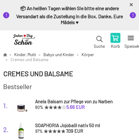
📦 An heißen Tagen wählen Sie bitte eine andere
Versandart als die Zustellung in die Box. Danke, Eure
Mädels ♥️
Korb
Speise
Suche
Kinder, Mutti
Babys und Kinder
Körper
Cremes und Balsame
CREMES UND BALSAME
Bestseller
Anela Balsam zur Pflege von zu Narben
1.
neigender Haut Zorro Verehrer
5.66 EUR
80%
SOAPHORIA Jojobaöl nativ 50 ml
2.
7.09 EUR
97%