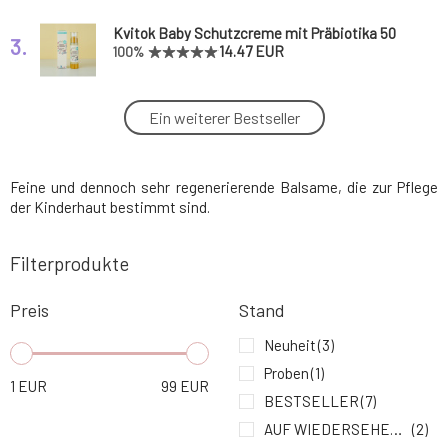
Kvitok Baby Schutzcreme mit Präbiotika 50
3.
ml
14.47 EUR
100%
Anela Ich schütze Popos Zinksalbe
Ein weiterer Bestseller
4.
3.65 EUR
100%
Feine und dennoch sehr regenerierende Balsame, die zur Pflege
Anela Sanfter Herr Hafer beruhigende
5.
geschlagene Butter
10.94 EUR
91%
der Kinderhaut bestimmt sind.
Filterprodukte
Usva Balsam mit hohem Gehalt an Omega-
6.
Säuren Rainforest 30 ml
25.89 EUR
100%
Preis
Stand
Usva Nährbalsam mit Betacarotin Wild Fruit
Neuheit
(3)
7.
30 ml
25.89 EUR
Proben
(1)
1
EUR
99
EUR
BESTSELLER
(7)
Little Butterfly Beruhigende Baby-
8.
AUF WIEDERSEHEN SAGEN
(2)
Gesichtscreme Wrapped in Love
33.64 EUR
100%