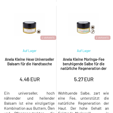
Schutzcreme für das Gesicht
Cosmos-Zertifikat, klinisch
KIDS (ab 3 Jahren) mit
erprobt und
Ecocert Cosmos Zertifikat.
mikrobenfreundlich, die KIDS
Die leichte und fruchtig-
(ab 3 Jahren) erstrahlen und
frische Zusammensetzung
wachsen lässt. Diese 100%
dieser Creme ist mit dem
natürliche, vegane Formel mit
patentierten pflanzlichen Prä-
frischem Fruchtduft spendet
und Probiotikum ECOSKIN®
Feuchtigkeit und hilf
2 VARIANTE
2 VARIANTE
anger
Auf Lager
Auf Lager
Anela Kleine Hexe Universeller
Anela Kleine Moringa-Fee
Balsam für die Handtasche
beruhigende Salbe für die
natürliche Regeneration der
Haut
4.46 EUR
5.27 EUR
Ein universeller, hoch
Wohltuende Salbe, zart wie
nährender und heilender
eine Fee, unterstützt die
Balsam ist eine einzigartige
natürliche Regeneration der
Kombination aus Buttern, Ölen
Haut. Der hohe Gehalt an