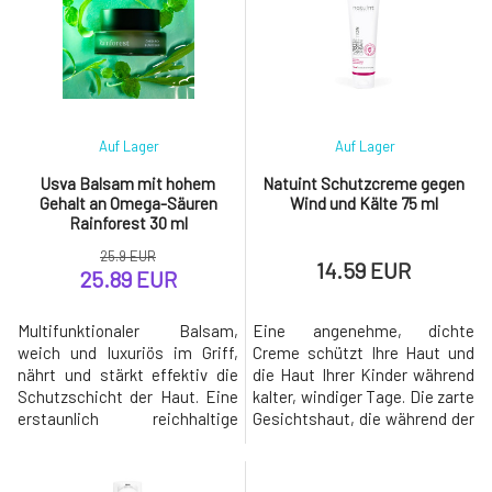
1994. Wirkungen Zieht schnell
hohe Gehalt an Beta-Carotin
ein und fettet nicht. Großartig
im Buriti-Öl unterstützt die
nach dem Baden und
Gesundheit der Haut und
Schwimmen. Schützt d
schützt sie
Auf Lager
Auf Lager
Usva Balsam mit hohem
Natuint Schutzcreme gegen
Gehalt an Omega-Säuren
Wind und Kälte 75 ml
Rainforest 30 ml
25.9 EUR
14.59 EUR
25.89 EUR
Multifunktionaler Balsam,
Eine angenehme, dichte
weich und luxuriös im Griff,
Creme schützt Ihre Haut und
nährt und stärkt effektiv die
die Haut Ihrer Kinder während
Schutzschicht der Haut. Eine
kalter, windiger Tage. Die zarte
erstaunlich reichhaltige
Gesichtshaut, die während der
Mischung aus
Winterzeit besonders
Pflanzenextrakten des
beansprucht und
Regenwaldes, einschließlich
unangenehmen äußeren