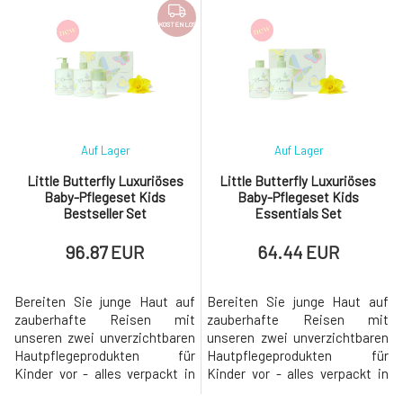
Aloe Vera, Borretschöl, Zink
solchen würden wir Ihnen
und anderen wertvollen
gerne vorstellen. Die heilende
KOSTENLOS
Substanzen entstand ein
Kraft von Aloe Vera verbindet
außerordentlich wirksamer
sich mit der Kraft der
Balsam, der die Haut sofort
ätherischen Öle aus Lavendel,
beruhigt, wenn sie
Basilikum und Ore
Auf Lager
Auf Lager
Little Butterfly Luxuriöses
Little Butterfly Luxuriöses
Baby-Pflegeset Kids
Baby-Pflegeset Kids
Bestseller Set
Essentials Set
96.87 EUR
64.44 EUR
Bereiten Sie junge Haut auf
Bereiten Sie junge Haut auf
zauberhafte Reisen mit
zauberhafte Reisen mit
unseren zwei unverzichtbaren
unseren zwei unverzichtbaren
Hautpflegeprodukten für
Hautpflegeprodukten für
Kinder vor - alles verpackt in
Kinder vor - alles verpackt in
einer lustigen Geschenkbox
einer lustigen Geschenkbox