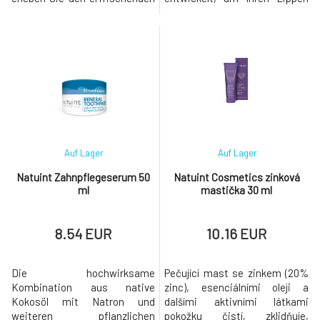
Duft von Kokosnuss, der Ihre
die dringend benötigte
Lippen umgibt, während der
Feuchtigkeit zu spenden und
Balsam ihre Feuchtigkeit
sie geschmeidig und weich zu
wiederherstellt.Hauptvorteile:
hinterlassen. Es ist ein
24 Stunden intensive
unverzichtbarer Begleiter für
Feuchtigkeit 100% natürlich
jede Lippe, ideal für sonnige
und vegan Den ganzen Tag
Tage oder wann immer Sie
jugend
eine erfrischende Aufmunter
Auf Lager
Auf Lager
Natuint Zahnpflegeserum 50
Natuint Cosmetics zinková
ml
mastička 30 ml
8.54 EUR
10.16 EUR
Die hochwirksame
Pečující mast se zinkem (20%
Kombination aus native
zinc), esenciálními oleji a
Kokosöl mit Natron und
dalšími aktivními látkami
weiteren pflanzlichen
pokožku čistí, zklidňuje,