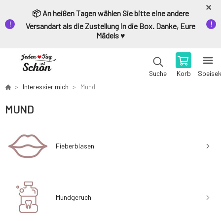
📦 An heißen Tagen wählen Sie bitte eine andere
Versandart als die Zustellung in die Box. Danke, Eure
Mädels ♥️
Korb
Speise
Suche
Interessier mich
Mund
MUND
Fieberblasen
Mundgeruch