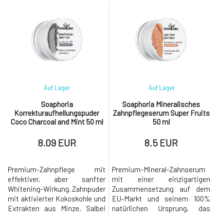
Zahnbelag und Karies, schützt
Zahnbelag, gegen die
das Zahnfleisch vor
Entstehung von Karies und
Entzündungen und erfrischt
schützt das Zahnfleisch vor
den Atem. Enthält grüne
Entzündungen. Grüne Tonerde
Tonerde von Argital, die die
ist in der Zahnpasta in Form
Zähne dank ihrer hohen
eines Gels enthalten, bzw.
Absorptions
kolloidale Lösung. Di
Auf Lager
Auf Lager
Soaphoria
Soaphoria Mineralisches
Korrekturaufhellungspuder
Zahnpflegeserum Super Fruits
Coco Charcoal and Mint 50 ml
50 ml
8.09 EUR
8.5 EUR
Premium-Zahnpflege mit
Premium-Mineral-Zahnserum
effektiver, aber sanfter
mit einer einzigartigen
Whitening-Wirkung. Zahnpuder
Zusammensetzung auf dem
mit aktivierter Kokoskohle und
EU-Markt und seinem 100%
Extrakten aus Minze, Salbei
natürlichen Ursprung, das