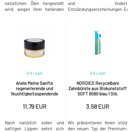
natürlichen Ölen hergestellt
und lindert
wird, wegen ihrer heilenden
Entzündungserscheinungen. Enth
Eigenschaften: Kokosnuss-,
CBD, eine große Menge Zink
Sesam-, Tucuma- und
und sorgfältig ausgewählte
Jojobaöl. Farblose
entzündungshemmende,
Zusammensetzung ohne Duft.
leicht absorbierbare und
Der universelle Balsam ist ein
nährende Öle. Die wirksame
wertvoller Verbündeter an allen
Zusammensetzung wird durch
Fronten: als Lippenbalsam
antibakterielle und
verwenden: n
antimikrobielle
Pflanzenextrakte u
Auf Lager
Auf Lager
Anela Meine Sanfte
NORDICS Recycelbare
regenerierende und
Zahnbürste aus Biokunststoff
feuchtigkeitsspendende
SOFT 6580 blau 1 Stk.
Lippenmaske
11.79 EUR
3.58 EUR
Nach natürlich vollen und
Wir präsentieren Ihnen stolz
saftigen Lippen sehnt sich
den neuen Typ der Premium-