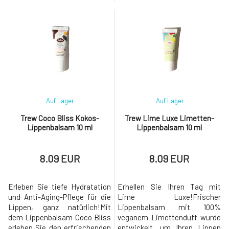
und Zitrone entfernt effektiv
Mineralien, Fruchtpulver und
Pigmentflecken,
Kräuterextrakte für eine
vereinheitlicht den Ton des
umfassende Zahnpflege ohne
Zahnschmelzes und sorgt für
Kompromisse vereint. Das
langanhaltende Frische des
Zahnpflegeserum vereint die
Atems. Seine 100% natürliche
kraftvolle Wirkung natürlicher
Zusammensetzung ohne
Mineralien, antioxidativ reicher
Fluorid respektiert den
Fruchtextrakte u
Auf Lager
Auf Lager
Trew Coco Bliss Kokos-
Trew Lime Luxe Limetten-
Lippenbalsam 10 ml
Lippenbalsam 10 ml
8.09 EUR
8.09 EUR
Erleben Sie tiefe Hydratation
Erhellen Sie Ihren Tag mit
und Anti-Aging-Pflege für die
Lime Luxe!Frischer
Lippen, ganz natürlich!Mit
Lippenbalsam mit 100%
dem Lippenbalsam Coco Bliss
veganem Limettenduft wurde
erleben Sie den erfrischenden
entwickelt, um Ihren Lippen