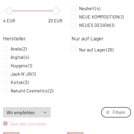
Soaphoria Zahnserum für sanfte
Neuheit
(4)
6.
Zahnaufhellung 50 ml
9.15 EUR
95%
NEUE KOMPOSITION
(1)
4
EUR
20
EUR
NEUES DESIGN
(1)
Urtekram Zahnpasta Minze Sensitive BIO 75
7.
ml
5.45 EUR
88%
Hersteller
Nur auf Lager
Anela
(2)
Nur auf Lager
(26)
Trew Coco Bliss Kokos-Lippenbalsam 10 ml
8.
Argital
(4)
8.09 EUR
Huygens
(1)
Jack N' Jill
(1)
Argital Aromatische Zahnpasta mit 7
9.
ätherischen Ölen 75 ml
11.38 EUR
100%
Kvitok
(3)
Natuint Cosmetics
(2)
Nordics
(6)
Soaphoria
(3)
Filtern
Trew
(2)
Über das Sortieren
Urtekram
(4)