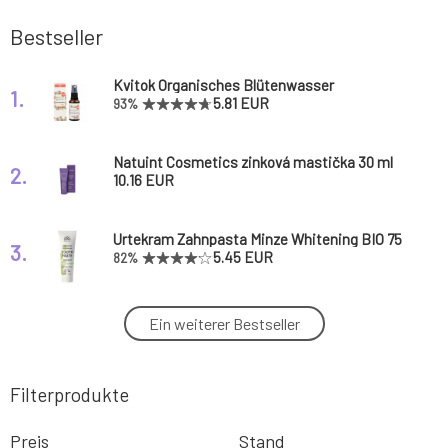
Bestseller
Kvitok Organisches Blütenwasser
1.
Damaszener Rose 30 ml
5.81 EUR
93%
Natuint Cosmetics zinková mastička 30 ml
2.
10.16 EUR
Urtekram Zahnpasta Minze Whitening BIO 75
3.
ml
5.45 EUR
82%
NORDICS Recycelbare Zahnbürste aus
Ein weiterer Bestseller
4.
Biokunststoff SOFT 6580 blau 1 Stk.
3.58 EUR
Filterprodukte
Anela Weiße Nacht Teen Zinksalbe mit CBD
5.
für problematische Haut
6.1 EUR
84%
Preis
Stand