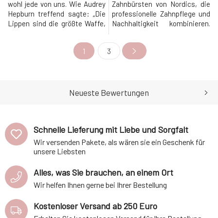
wohl jede von uns. Wie Audrey
Zahnbürsten von Nordics, die
Hepburn treffend sagte: „Die
professionelle Zahnpflege und
Lippen sind die größte Waffe,
Nachhaltigkeit kombinieren.
die eine Frau einsetzen kann.
Der ergonomische Griff dieser
Sie haben die Macht, nicht nur
Zahnbürste besteht aus PLA,
1
3
die Stimmung, sondern auch
einem Biokunststoff, und die
die Persönlichkeit
Borsten sind aus
auszudrücken.“ Die Haut an
hochwertigem DuPont-Nylon.
ihnen ist jedoch viel dünner als
Die gesamte Verpackung ist
anderswo am Körper, zudem
recycelbar und biologisch
Neueste Bewertungen
hat s
abbaubar.Warum
Schnelle Lieferung mit Liebe und Sorgfalt
Wir versenden Pakete, als wären sie ein Geschenk für
unsere Liebsten
Alles, was Sie brauchen, an einem Ort
Wir helfen Ihnen gerne bei Ihrer Bestellung
Kostenloser Versand ab 250 Euro