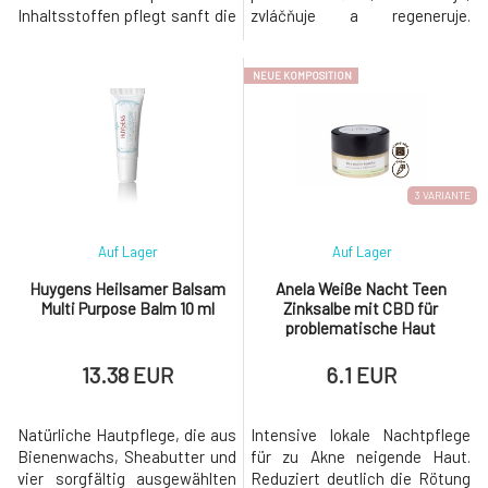
Inhaltsstoffen pflegt sanft die
zvláčňuje a regeneruje.
Gesundheit der Mundhöhle.
Urychluje hojení ran Ulevuje od
Das Serum reinigt gründlich
zapařenin, vyrážek, akné či
NEUE KOMPOSITION
und hellt die Zähne auf, stärkt
oparů Potlačuje záněty
den Zahnschmelz, beruhigt
Vyrovnává produkci kožního
und nährt das Zahnfleisch,
mazu Posiluje funkce kožní
erfrischt den Atem. Es ist eine
bariéry Pleť zjemňuje, vyhlazuje
bequeme und nachhaltige
a sjednocuje její tón Pomá
Alternative zur klassischen
3 VARIANTE
Auf Lager
Auf Lager
Huygens Heilsamer Balsam
Anela Weiße Nacht Teen
Multi Purpose Balm 10 ml
Zinksalbe mit CBD für
problematische Haut
13.38 EUR
6.1 EUR
Natürliche Hautpflege, die aus
Intensive lokale Nachtpflege
Bienenwachs, Sheabutter und
für zu Akne neigende Haut.
vier sorgfältig ausgewählten
Reduziert deutlich die Rötung