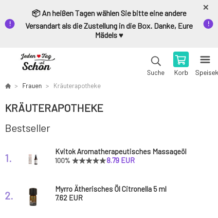
📦 An heißen Tagen wählen Sie bitte eine andere
Versandart als die Zustellung in die Box. Danke, Eure
Mädels ♥️
Korb
Speise
Suche
Frauen
Kräuterapotheke
KRÄUTERAPOTHEKE
Bestseller
Kvitok Aromatherapeutisches Massageöl
1.
Muskelentspannung 50 ml
8.79 EUR
100%
Myrro Ätherisches Öl Citronella 5 ml
2.
7.62 EUR