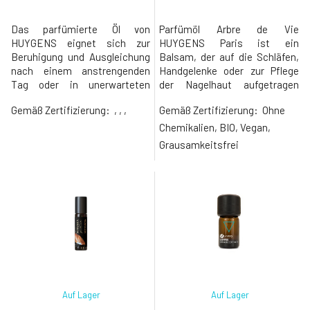
Das parfümierte Öl von
Parfümöl Arbre de Vie
HUYGENS eignet sich zur
HUYGENS Paris ist ein
Beruhigung und Ausgleichung
Balsam, der auf die Schläfen,
nach einem anstrengenden
Handgelenke oder zur Pflege
Tag oder in unerwarteten
der Nagelhaut aufgetragen
Situationen. Dank der kleinen
wird. Duftet sanft nach
Gemäß Zertifizierung:
, , ,
Gemäß Zertifizierung:
Ohne
Verpackung können Sie es
Patschuli, süßer Orange und
überall mitnehmen und in dem
Nelke. Enthält Bio-Mandel- und
Chemikalien, BIO, Vegan,
Moment verwenden, in dem
Arganöl. Parfümöl ist ideal für
Grausamkeitsfrei
Sie sich beruhigen und das
die Aromatherapie.Das
nötige Gleichgewicht finden
parfümierte Öl enthält eine
müssen.Es handelt sich um
Mischung aus Patchouli, die
ein rein natürliches Prod
die Zellen regeneri
Auf Lager
Auf Lager