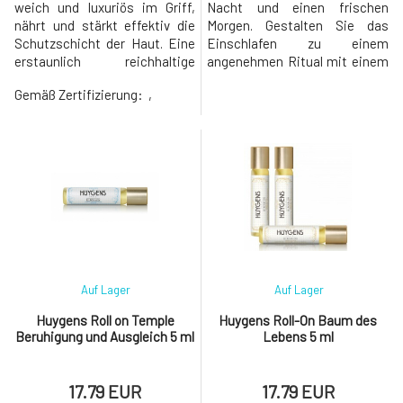
weich und luxuriös im Griff,
Nacht und einen frischen
nährt und stärkt effektiv die
Morgen. Gestalten Sie das
Schutzschicht der Haut. Eine
Einschlafen zu einem
erstaunlich reichhaltige
angenehmen Ritual mit einem
Mischung aus
natürlichen Kissenspray, das
Gemäß Zertifizierung:
,
Pflanzenextrakten des
Ihnen hilft, sich zu entspannen
Regenwaldes, einschließlich
und leichter einzuschlafen. Die
Kukui- und
Kombination aus 100 %
Macadamianussölen, stärkt
ätherischen Ölen von Lavendel,
die Haut mit essentiellen
Kamille, Geranie und
Omega-3-, 6-, 7- und 9-
Zedernholz verleiht Ihrem
Fettsäuren, die sie elastisch
Kissen einen za
und tief hydratisiert
Auf Lager
Auf Lager
Huygens Roll on Temple
Huygens Roll-On Baum des
Beruhigung und Ausgleich 5 ml
Lebens 5 ml
17.79 EUR
17.79 EUR