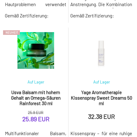
Hautproblemen verwendet
Anstrengung. Die Kombination
werden – Große Klette und
aus ätherischen Ölen von
Gemäß Zertifizierung:
Gemäß Zertifizierung:
Wildes Stiefmütterchen. Die
Lavendel, Eukalyptus und
Mischung trägt zur Gesundheit
Grapefruit entspannt
Ihrer Haut bei und kann auch
verspannte Muskeln, hat eine
NEUHEIT
bei Anzeichen der
beruhigende Wirkung und
Hautalterung wie Falten,
lindert Muskelschmerzen,
unelastischer und trockener
insbesondere nach dem
Haut angewendet werden.
Training und körperlicher
Anstrengung. M
Auf Lager
Auf Lager
Usva Balsam mit hohem
Yage Aromatherapie
Gehalt an Omega-Säuren
Kissenspray Sweet Dreams 50
Rainforest 30 ml
ml
25.9 EUR
32.38 EUR
25.89 EUR
Multifunktionaler Balsam,
Kissenspray – für eine ruhige