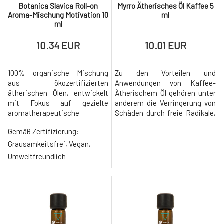
Botanica Slavica Roll-on
Myrro Ätherisches Öl Kaffee 5
Aroma-Mischung Motivation 10
ml
ml
10.34 EUR
10.01 EUR
100% organische Mischung
Zu den Vorteilen und
aus ökozertifizierten
Anwendungen von Kaffee-
ätherischen Ölen, entwickelt
Ätherischem Öl gehören unter
mit Fokus auf gezielte
anderem die Verringerung von
aromatherapeutische
Schäden durch freie Radikale,
Wirkungen - MOTIVATION -
die Verbesserung der
Gemäß Zertifizierung:
Haben Sie sich jemals dabei
Stimmung, die Senkung von
ertappt, dass Sie gedanklich
Fieber, die Anregung des
Grausamkeitsfrei, Vegan,
weit von der Realität entfernt
Appetits, der Schutz des
Umweltfreundlich
sind? Träumen Sie von einem
Immunsystems, die
ruhigeren Tag, besserer
Unterstützung der
Konzentration oder kämpfen
Atemwegsgesundheit, die
Sie vielleicht mit Burnout? Du
Vorbeugung vorzeitiger
Alterung, die Verringerung v