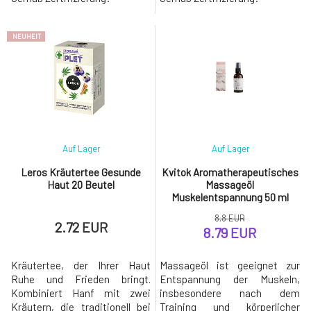
Klettenlabkraut, Heidekraut
kombiniert Löwenzahn,
und Zimt, der die
Brennnessel, Vilcacora, Minze,
Ausscheidung überschüssigen
Zimt und weitere natürliche
NEUHEIT
Wassers aus dem Organismus
Inhaltsstoffe, die die
unterstützt und die
Entgiftung des Organismus,
natürlichen
eine richtige Verdauung sowie
Entgiftungsprozesse fördert.
die natürliche Abwehrkraft unt
Die Brennnessel träg
Auf Lager
Auf Lager
Leros Kräutertee Gesunde
Kvitok Aromatherapeutisches
Haut 20 Beutel
Massageöl
Muskelentspannung 50 ml
8.8 EUR
2.72 EUR
8.79 EUR
Kräutertee, der Ihrer Haut
Massageöl ist geeignet zur
Ruhe und Frieden bringt.
Entspannung der Muskeln,
Kombiniert Hanf mit zwei
insbesondere nach dem
Kräutern, die traditionell bei
Training und körperlicher