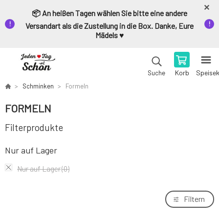
📦 An heißen Tagen wählen Sie bitte eine andere
Versandart als die Zustellung in die Box. Danke, Eure
Mädels ♥️
Korb
Speise
Suche
Schminken
Formeln
FORMELN
Filterprodukte
Nur auf Lager
Nur auf Lager
(0)
Filtern