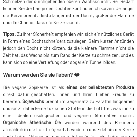
Schmelzen der durchgehenden oberen Wachsschicht. Bei Bedarf
können Sie die Länge des Dochtes kontinuierlich kürzen. Je länger
die Kerze brennt, desto länger ist der Docht, größer die Flamme
und die Chance, dass die Kerze raucht.
Tipps
: Zu Ihrer Sicherheit empfehlen wir, sich ein nützliches Gerät
in Form eines Dochtschneiders zuzulegen. Beim kurzen Anzünden
jedoch den Docht nicht kürzen, da die kleinere Flamme nicht die
Zeit hat, das Wachs bis zum Rand der Kerze zu schmelzen, und es
kann sich so eine Vertiefung oder sogar ein Tunnel bilden.
Warum werden Sie sie lieben? ❤️
Die vegane Sojakerze ist als
eines der beliebtesten Produkte
direkt dafür geschaffen, Ihnen und Ihren Lieben Freude zu
bereiten.
Sojawachs
brennt im Gegensatz zu Paraffin langsamer
und setzt dabei keine toxischen Stoffe in die Luft frei, was ihn zu
einer idealen ökologischen und veganen Alternative macht.
Organische ätherische Öle
werden während des Brennens
allmählich in die Luft freigesetzt, wodurch das Erlebnis der Kerze
auch beim Abbrennen genauso intensiv ist wie beim ersten