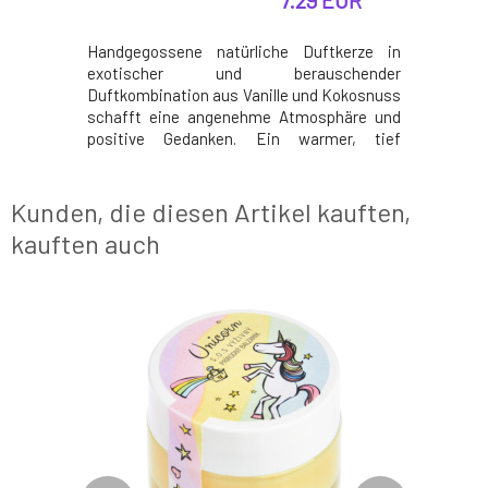
7.29 EUR
 dennoch
Handgegossene natürliche Duftkerze in
Hochwer
tion aus
exotischer und berauschender
umweltf
betörendem
Duftkombination aus Vanille und Kokosnuss
recycelt
likum und
schafft eine angenehme Atmosphäre und
enthält
en für eine
positive Gedanken. Ein warmer, tief
Sojawachs
eits- und
fesselnder Duft verleiht ein Gefühl von
und unend
hskerzen
Wohlbefinden und Komfort. Der Glasbehälter
Die Rewi
lamme und
verbirgt eine rein natürliche Duftessenz auf
einzigar
Kunden, die diesen Artikel kauften,
ömmlichen
Basis ätherischer Öle, eingea
Zuhause
kauften auch
gemütlich