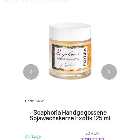
Code: 3452
Code: 4499
apie-
Soaphoria Handgegossene
REWI
 250 ml
Sojawachskerze Exotik 125 ml
7.3 EUR
 EUR
Auf Lager
Auf Lager