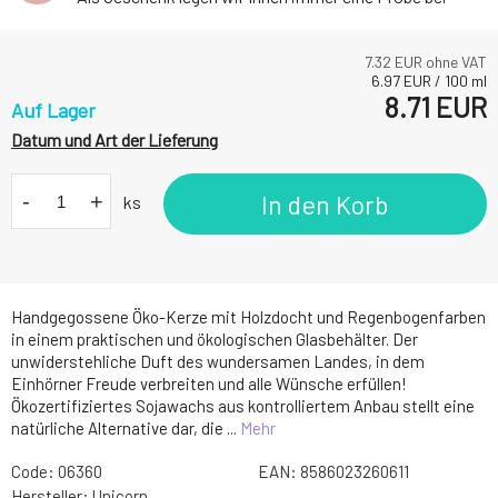
7.32
EUR ohne VAT
6.97
EUR
/
100
ml
8.71
EUR
Auf Lager
Datum und Art der Lieferung
-
+
In den Korb
ks
Handgegossene Öko-Kerze mit Holzdocht und Regenbogenfarben
in einem praktischen und ökologischen Glasbehälter. Der
unwiderstehliche Duft des wundersamen Landes, in dem
Einhörner Freude verbreiten und alle Wünsche erfüllen!
Ökozertifiziertes Sojawachs aus kontrolliertem Anbau stellt eine
natürliche Alternative dar, die ...
Mehr
Code:
06360
EAN:
8586023260611
Hersteller:
Unicorn