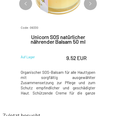
Code: 06330
Code: 06332
nde
Unicorn SOS natürlicher
Unicorn
be 85 g
nährender Balsam 50 ml
 EUR
9.52 EUR
Auf Lager
Auf Lager
t perfekte
Organischer SOS-Balsam für alle Hauttypen
Bunter, 
en ganzen
mit sorgfältig ausgewählter
Körpercrem
d Olivenöl,
Zusammensetzung zur Pflege und zum
der Hau
nd andere
Schutz empfindlicher und geschädigter
Feuchtig
. Während
Haut. Schützende Creme für die ganze
Inhaltss
 sich die
Familie passt ideal in jede Tasche oder
Feuchtigk
leichter in
Handtasche. Die Haut schützt vor
Ausstrahl
ltenen Öle
verschiedenen Umweltfaktoren, wie
organisch
Wetterumschwüngen oder
Sheabutte
Zuletzt besucht