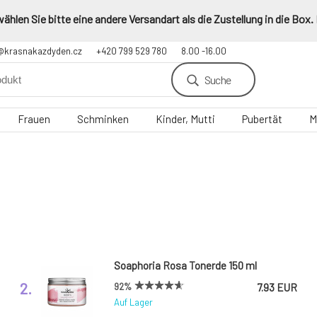
hlen Sie bitte eine andere Versandart als die Zustellung in die Box.
@krasnakazdyden.cz
+420 799 529 780
8.00 -16.00
Suche
Frauen
Schminken
Kinder, Mutti
Pubertät
M
Soaphoria Rosa Tonerde 150 ml
2.
92%
7.93 EUR
Auf Lager