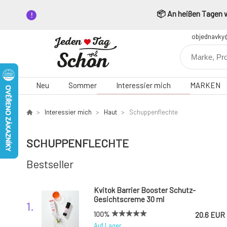
📦 An heißen Tagen wä
objednavky
Neu
Sommer
Interessier mich
MARKEN
Interessier mich
Haut
Schuppenflechte
SCHUPPENFLECHTE
Bestseller
Kvitok Barrier Booster Schutz-
Gesichtscreme 30 ml
1.
100%
20.6 EUR
Auf Lager