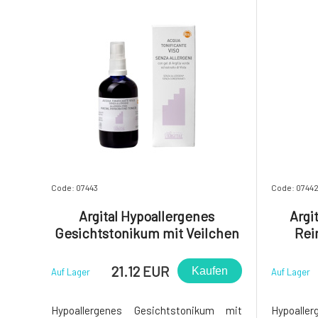
Code: 07443
Code: 0744
Argital Hypoallergenes
Argi
Gesichtstonikum mit Veilchen
Rei
100 ml
21.12 EUR
Kaufen
Auf Lager
Auf Lager
Hypoallergenes Gesichtstonikum mit
Hypoalle