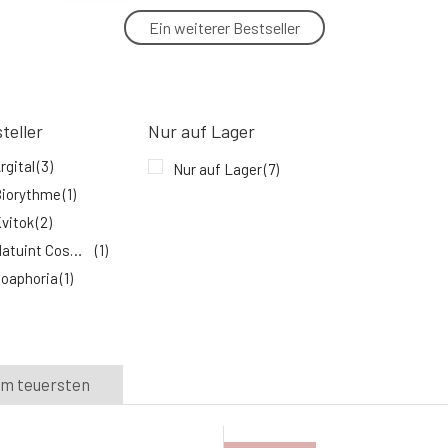
Ein weiterer Bestseller
Kvitok Solution Anti-Pollution
Feuchtigkeits-Gesichtsmaske
5.
Auf Lager
23.85 EUR
teller
Nur auf Lager
rgital
(3)
Nur auf Lager
(7)
iorythme
(1)
vitok
(2)
Natuint Cosmetics
(1)
oaphoria
(1)
m teuersten