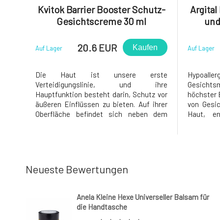
Kvitok Barrier Booster Schutz-
Argital
Gesichtscreme 30 ml
und
Sti
20.6 EUR
Kaufen
Auf Lager
Auf Lager
Die Haut ist unsere erste
Hypoa
Verteidigungslinie, und ihre
Gesichts
Hauptfunktion besteht darin, Schutz vor
höchster B
äußeren Einflüssen zu bieten. Auf ihrer
von Gesic
Oberfläche befindet sich neben dem
Haut, en
lipidischen Schutzfilm auch eine
erhellt
natürliche, effektive Schutzbarriere, die
(normalis
aus einer Schicht von Mikroorganismen
empfindl
besteht. Wenn sowohl der
allergisc
mikrobiologische als auch der Li
Akne oder
Neueste Bewertungen
Anela Kleine Hexe Universeller Balsam für
die Handtasche