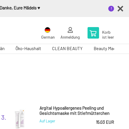
 Danke, Eure Mädels ♥️
Korb
German
Anmeldung
ist leer
än
Öko-Haushalt
CLEAN BEAUTY
Beauty Magazin
Argital Hypoallergenes Peeling und
Gesichtsmaske mit Stiefmütterchen
3.
75 ml
Auf Lager
15.03 EUR