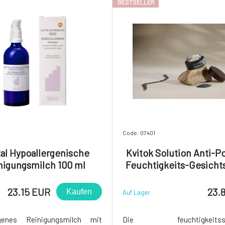
BESTSELLER
2
Code: 07401
tal Hypoallergenische
Kvitok Solution Anti-Po
nigungsmilch 100 ml
Feuchtigkeits-Gesich
23.15 EUR
23.
Kaufen
Auf Lager
rgenes Reinigungsmilch mit
Die feuchtigkeitssp