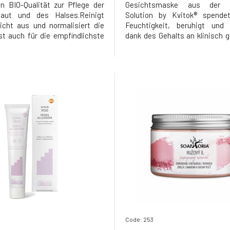
in BIO-Qualität zur Pflege der
Gesichtsmaske aus der Ko
haut und des Halses.Reinigt
Solution by Kvitok® spendet
eicht aus und normalisiert die
Feuchtigkeit, beruhigt und
st auch für die empfindlichste
dank des Gehalts an klinisch 
ignet, die zu allergischen
Wirkstoffen die negativen Au
en, atopischem Ekzem, Akne,
von Sonnenstrahlung, städti
a, Hautausschlägen und
digitaler Verschmutzung. Darü
itis im Allgemeinen
enthält es einen präbiotische
oallergene Rei
der die Wie
Code: 253