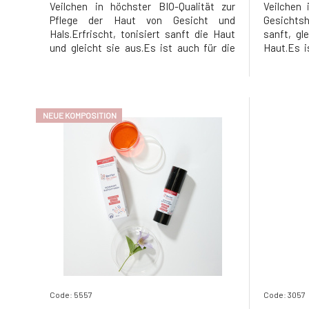
Veilchen in höchster BIO-Qualität zur
Veilchen 
Pflege der Haut von Gesicht und
Gesichts
Hals.Erfrischt, tonisiert sanft die Haut
sanft, gl
und gleicht sie aus.Es ist auch für die
Haut.Es i
empfindlichste Haut geeignet, die zu
Haut gee
allergischen Reaktionen, atopischem
Reaktion
Ekzem, Hautausschlägen, Akne,
Rosace
Rosacea und Dermatitis im Allgemeinen
Dermat
NEUE KOMPOSITION
neigt. Das h
neigt.Hyp
Code: 5557
Code: 3057