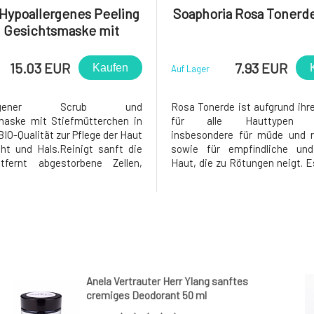
 Hypoallergenes Peeling
Soaphoria Rosa Tonerde
 Gesichtsmaske mit
efmütterchen 75 ml
15.03 EUR
7.93 EUR
Kaufen
Auf Lager
llergener Scrub und
Rosa Tonerde ist aufgrund ihre
maske mit Stiefmütterchen in
für alle Hauttypen ge
IO-Qualität zur Pflege der Haut
insbesondere für müde und r
ht und Hals.Reinigt sanft die
sowie für empfindliche und
tfernt abgestorbene Zellen,
Haut, die zu Rötungen neigt. Es
 und gleicht die Haut aus
an natürlichen Mineralien un
iert sie).Er ist auch für die
natürlicher Schönheitsverstärk
ichste Haut geeignet, die zu
ausgezeichnete exfolierende, 
hen Reaktionen, Ausschlägen,
und entgiftende Eigenschaften
 ande
Anela Vertrauter Herr Ylang sanftes
cremiges Deodorant 50 ml