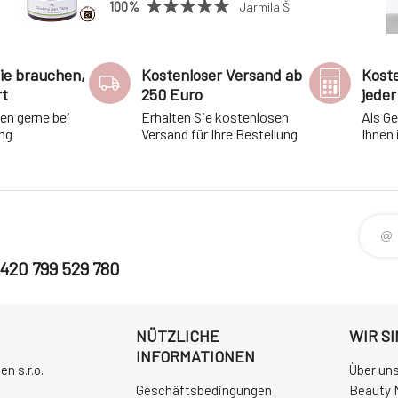
100%
Jarmila Š.
Sie brauchen,
Kostenloser Versand ab
Kost
rt
250 Euro
jeder
nen gerne bei
Erhalten Sie kostenlosen
Als G
ung
Versand für Ihre Bestellung
Ihnen
420 799 529 780
NÜTZLICHE
WIR SI
INFORMATIONEN
n s.r.o.
Über uns
Geschäftsbedingungen
Beauty 