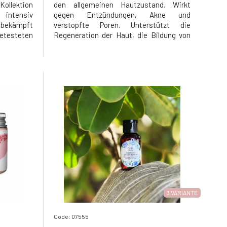
llektion
den allgemeinen Hautzustand. Wirkt
 intensiv
gegen Entzündungen, Akne und
 bekämpft
verstopfte Poren. Unterstützt die
getesteten
Regeneration der Haut, die Bildung von
swirkungen
Kollagenfasern und die Produktion von
scher und
Elastin, wodurch die Hautstruktur
ber hinaus
geglättet, Falten ausgeglichen und ihre
n Komplex,
Elastizität verbessert wird. Wirkt auf den
Hautton,
3 VARIANTE
Code: 07555