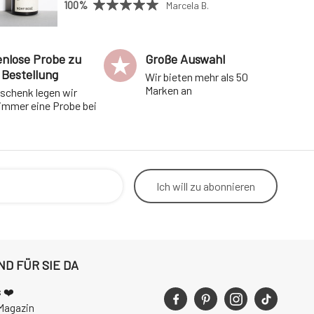
100%
Marcela B.
enlose Probe zu
Große Auswahl
 Bestellung
Wir bieten mehr als 50
Marken an
eschenk legen wir
 immer eine Probe bei
Ich will
zu abonnieren
ND FÜR SIE DA
 ❤️
Magazin