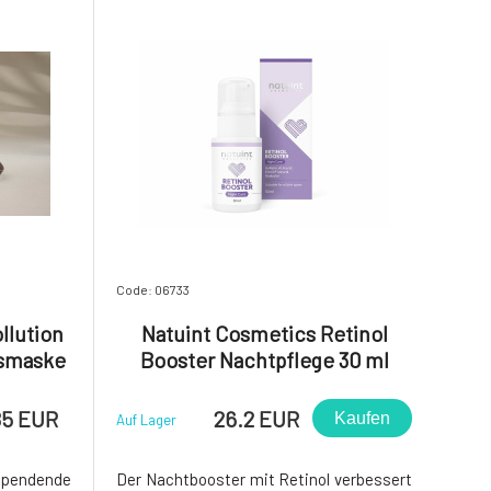
Code: 06733
llution
Natuint Cosmetics Retinol
tsmaske
Booster Nachtpflege 30 ml
85 EUR
26.2 EUR
Kaufen
Auf Lager
endende
Der Nachtbooster mit Retinol verbessert