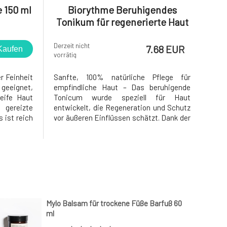
 150 ml
Biorythme Beruhigendes
Tonikum für regenerierte Haut
Derzeit nicht
7.68 EUR
Kaufen
vorrätig
r Feinheit
Sanfte, 100% natürliche Pflege für
eignet,
empfindliche Haut – Das beruhigende
eife Haut
Tonicum wurde speziell für Haut
 gereizte
entwickelt, die Regeneration und Schutz
 ist reich
vor äußeren Einflüssen schätzt. Dank der
d gilt als
Kombination von Wirkstoffen wie
er. Es hat
fermentiertem Matcha und Panthenol
reinigende
unterstützt es die Abwehrkräfte der
, entz
Haut, verbessert ihre Hydratation und
den allgemeinen
Mylo Balsam für trockene Füße Barfuß 60
ml