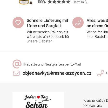
100%
Jarmila Š.
Schnelle Lieferung mit
Alles, was 
Liebe und Sorgfalt
an einem O
Wir versenden Pakete, als
Wir helfen Ih
wären sie ein Geschenk für
Ihrer Bestell
unsere Liebsten
Rabatte und Neuigkeiten per E-Mail
objednavky@krasnakazdyden.cz
+
Krásná Každý De
Ke Zvoli 783