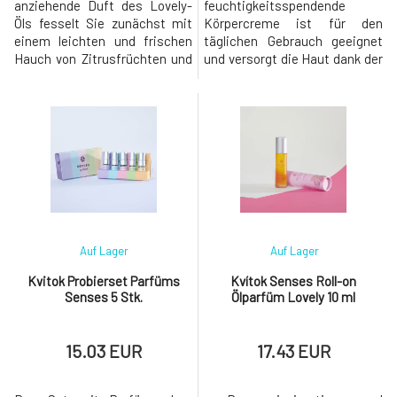
anziehende Duft des Lovely-
feuchtigkeitsspendende
Öls fesselt Sie zunächst mit
Körpercreme ist für den
einem leichten und frischen
täglichen Gebrauch geeignet
Hauch von Zitrusfrüchten und
und versorgt die Haut dank der
Himbeeren und erobert Sie
Kombination aus zwei Arten
später mit einem Herzen, das
von Hyaluronsäure und dem
aus dem betörenden Duft von
Gehalt an pflegenden
Rosenblüten besteht.Die
Pflanzenölen mit der
Basis wird durch holzige
notwendigen Dosis an
Akzente ergänzt, die Ihnen das
Feuchtigkeit und
Gefühl geben, als ob Sie in
Nährstoffen.Der einzigartige
einem Rosengart
und anziehende Damenduft
Lovely zieht Sie zunächst mit
einem lei
Auf Lager
Auf Lager
Kvitok Probierset Parfüms
Kvítok Senses Roll-on
Senses 5 Stk.
Ölparfüm Lovely 10 ml
15.03 EUR
17.43 EUR