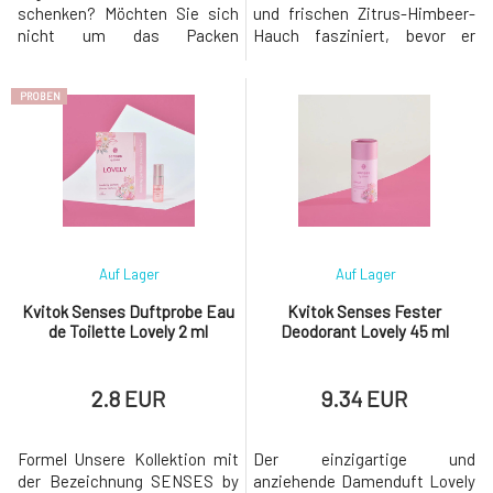
schenken? Möchten Sie sich
und frischen Zitrus-Himbeer-
nicht um das Packen
Hauch fasziniert, bevor er
kümmern? Wir haben die
später vollständig von einem
Lösung für Sie! Dieses Set
Herz aus betörendem Duft
PROBEN
handgefertigter Kosmetik aus
rosafarbener Blüten dominiert
natürlichen Zutaten mit dem
wird.Die Basis wird durch
zarten Duft Lovely ist ein
holzige Akzente ergänzt, dank
ausgezeichnetes Geschenk
derer Sie sich fühlen werden,
für Frauen jeden Alters, die
als ob Sie durch einen Park spa
sich gerne verwöhnen. Der
einzigartige
Auf Lager
Auf Lager
Kvitok Senses Duftprobe Eau
Kvitok Senses Fester
de Toilette Lovely 2 ml
Deodorant Lovely 45 ml
2.8 EUR
9.34 EUR
Formel Unsere Kollektion mit
Der einzigartige und
der Bezeichnung SENSES by
anziehende Damenduft Lovely