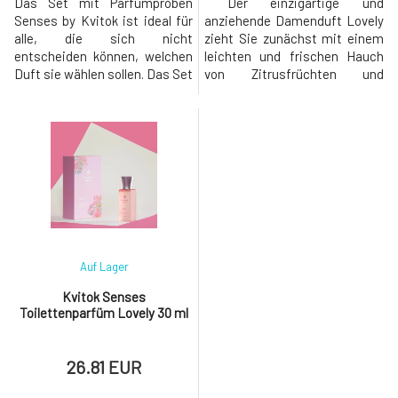
Das Set mit Parfümproben
Der einzigartige und
Senses by Kvitok ist ideal für
anziehende Damenduft Lovely
alle, die sich nicht
zieht Sie zunächst mit einem
entscheiden können, welchen
leichten und frischen Hauch
Duft sie wählen sollen. Das Set
von Zitrusfrüchten und
enthält 5 Stück Duftproben
Himbeeren an, um Sie später
des Eau de Parfums, je 1 Stück
mit einem Herz aus
von jedem Duft: Glamorous,
betörendem Duft von rosa
Fruity, Lovely, Thunder,
Blüten völlig zu verzaubern. Die
Universe. Bestandteile des
Basis wird durch holzige
Parfums Glamorous Kopf:
Akzente ergänzt, die Ihnen das
Bergamotte, Orange,
Gefühl geben, als ob Sie durch
Himbeere.Herz: Jasmin
einen Rosengarten
Auf Lager
Kvitok Senses
Toilettenparfüm Lovely 30 ml
26.81 EUR