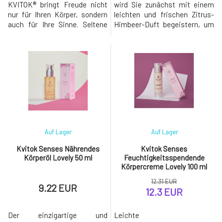
KVITOK® bringt Freude nicht
wird Sie zunächst mit einem
nur für Ihren Körper, sondern
leichten und frischen Zitrus-
auch für Ihre Sinne. Seltene
Himbeer-Duft begeistern, um
natürliche Düfte kombinieren
Sie später mit einem Herz aus
reine ätherische Öle und
betörendem Rosenduft
Pflanzenextrakte nach den
vollständig zu verzaubern. Die
Prinzipien der Parfümkunst,
Basis wird durch holzige
um ein unvergessliches
Akzente ergänzt, die Ihnen das
Erlebnis bei der Anwendung zu
Gefühl geben, als würden Sie
schaffen. Dank der perfekt
durch einen Rosengarten
ausgewähl
spazieren.Das D
Auf Lager
Auf Lager
Kvitok Senses Nährendes
Kvitok Senses
Körperöl Lovely 50 ml
Feuchtigkeitsspendende
Körpercreme Lovely 100 ml
12.31 EUR
9.22 EUR
12.3 EUR
Der einzigartige und
Leichte