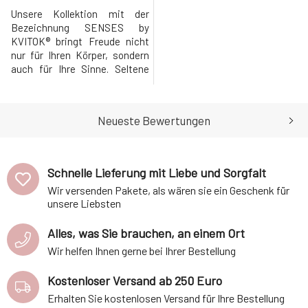
Unsere Kollektion mit der
Bezeichnung SENSES by
KVITOK® bringt Freude nicht
nur für Ihren Körper, sondern
auch für Ihre Sinne. Seltene
natürliche Düfte kombinieren
reine ätherische Öle und
Pflanzenextrakte nach den
Neueste Bewertungen
Prinzipien der Parfümkunst,
um ein unvergessliches
Erlebnis bei der Anwendung zu
schaffen. Dank der perfekt
Schnelle Lieferung mit Liebe und Sorgfalt
ausgewählten und
Wir versenden Pakete, als wären sie ein Geschenk für
unsere Liebsten
Alles, was Sie brauchen, an einem Ort
Wir helfen Ihnen gerne bei Ihrer Bestellung
Kostenloser Versand ab 250 Euro
Erhalten Sie kostenlosen Versand für Ihre Bestellung