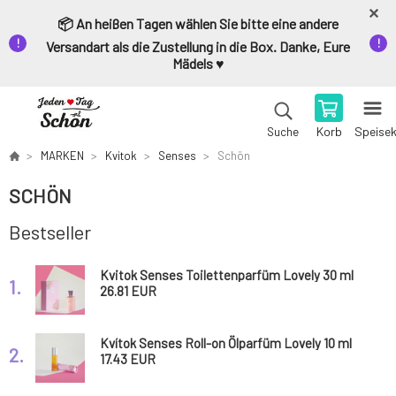
📦 An heißen Tagen wählen Sie bitte eine andere
Versandart als die Zustellung in die Box. Danke, Eure
Mädels ♥️
Korb
Speise
Suche
MARKEN
Kvitok
Senses
Schön
SCHÖN
Bestseller
Kvitok Senses Toilettenparfüm Lovely 30 ml
1.
26.81 EUR
Kvítok Senses Roll-on Ölparfüm Lovely 10 ml
2.
17.43 EUR