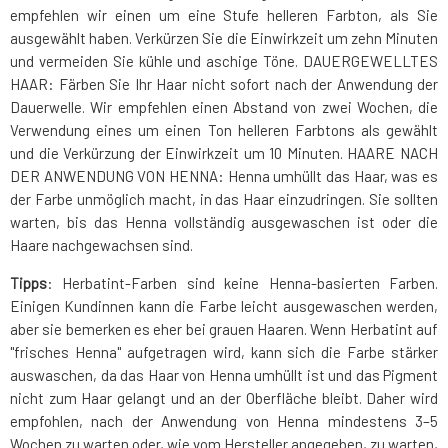
empfehlen wir einen um eine Stufe helleren Farbton, als Sie
ausgewählt haben. Verkürzen Sie die Einwirkzeit um zehn Minuten
und vermeiden Sie kühle und aschige Töne. DAUERGEWELLTES
HAAR: Färben Sie Ihr Haar nicht sofort nach der Anwendung der
Dauerwelle. Wir empfehlen einen Abstand von zwei Wochen, die
Verwendung eines um einen Ton helleren Farbtons als gewählt
und die Verkürzung der Einwirkzeit um 10 Minuten. HAARE NACH
DER ANWENDUNG VON HENNA: Henna umhüllt das Haar, was es
der Farbe unmöglich macht, in das Haar einzudringen. Sie sollten
warten, bis das Henna vollständig ausgewaschen ist oder die
Haare nachgewachsen sind.
Tipps
: Herbatint-Farben sind keine Henna-basierten Farben.
Einigen Kundinnen kann die Farbe leicht ausgewaschen werden,
aber sie bemerken es eher bei grauen Haaren. Wenn Herbatint auf
"frisches Henna" aufgetragen wird, kann sich die Farbe stärker
auswaschen, da das Haar von Henna umhüllt ist und das Pigment
nicht zum Haar gelangt und an der Oberfläche bleibt. Daher wird
empfohlen, nach der Anwendung von Henna mindestens 3–5
Wochen zu warten oder, wie vom Hersteller angegeben, zu warten,