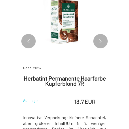
Code: 2023
Code: 2567
ärbeset
Herbatint Permanente Haarfarbe
Herbati
Kupferblond 7R
He
 EUR
13.7 EUR
Auf Lager
Auf Lager
 EUR
schen und
Innovative Verpackung: kleinere Schachtel,
Innovativ
Notwendige
aber größerer Inhalt!Um 5 % weniger
aber grö