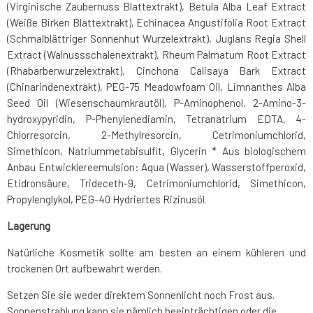
(Virginische Zaubernuss Blattextrakt), Betula Alba Leaf Extract
(Weiße Birken Blattextrakt), Echinacea Angustifolia Root Extract
(Schmalblättriger Sonnenhut Wurzelextrakt), Juglans Regia Shell
Extract (Walnussschalenextrakt), Rheum Palmatum Root Extract
(Rhabarberwurzelextrakt), Cinchona Calisaya Bark Extract
(Chinarindenextrakt), PEG-75 Meadowfoam Oil, Limnanthes Alba
Seed Oil (Wiesenschaumkrautöl), P-Aminophenol, 2-Amino-3-
hydroxypyridin, P-Phenylenediamin, Tetranatrium EDTA, 4-
Chlorresorcin, 2-Methylresorcin, Cetrimoniumchlorid,
Simethicon, Natriummetabisulfit, Glycerin * Aus biologischem
Anbau Entwicklereemulsion: Aqua (Wasser), Wasserstoffperoxid,
Etidronsäure, Trideceth-9, Cetrimoniumchlorid, Simethicon,
Propylenglykol, PEG-40 Hydriertes Rizinusöl.
Lagerung
Natürliche Kosmetik sollte am besten an einem kühleren und
trockenen Ort aufbewahrt werden.
Setzen Sie sie weder direktem Sonnenlicht noch Frost aus.
Sonnenstrahlung kann sie nämlich beeinträchtigen oder die