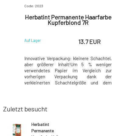
Code: 2023
Code: 2025
arfarbe
Herbatint Permanente Haarfarbe
Herbati
 7M
Kupferblond 7R
 EUR
13.7 EUR
Auf Lager
Auf Lager
Schachtel,
Innovative Verpackung: kleinere Schachtel,
Innovativ
% weniger
aber größerer Inhalt!Um 5 % weniger
aber grö
leich zur
verwendetes Papier im Vergleich zur
verwende
dank der
vorherigen Verpackung dank der
vorheri
e und dem
verkleinerten Schachtelgröße und dem
verklein
 Anleitung
Entfernen des Beipackzettels.Die Anleitung
Entfernen
nseite der
finden Sie jetzt auf der Innenseite der
finden Si
finden Sie
Schachtel gedruckt. Im Paket finden Sie
Schachtel
o
anstelle von Proben 50 ml Royal Co
anstelle v
Zuletzt besucht
Herbatint
Permanente