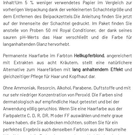
Inhalt!
Um 5 % weniger verwendetes Papier im Vergleich zur
vorherigen Verpackung dank der verkleinerten Schachtelgröße
und
dem Entfernen des Beipackzettels.
Die Anleitung finden Sie jetzt
auf der Innenseite der Schachtel gedruckt. Im Paket finden Sie
anstelle von Proben 50 ml Royal Conditioner, der dank seines
sauren pH-Werts das Haar verschließt und die Farbe für
langanhaltenden Glanz hervorhebt.
Permanente Haarfarbe im Farbton
Hellkupferblond
, angereichert
mit Extrakten aus acht Kräutern, stellt eine natürlichere
Alternative zum Haarefärben mit
lang anhaltendem Effekt
und
gleichzeitiger Pflege für Haar und Kopfhaut dar.
Ohne Ammoniak, Resorcin, Alkohol, Parabene, Duftstoffe und mit
nur sehr niedriger Konzentration von Peroxid. Die Farben sind
dermatologisch auf empfindliche Haut getestet und bei der
Anwendung völlig geruchlos. Wenn Sie eine Haarfarbe aus der
Farbpalette C, D, R, DR, M oder FF auswählen und mehr graue
Haare haben, die Sie abdecken möchten, sollten Sie für ein
perfektes Ergebnis auch denselben Farbton aus der Naturreihe