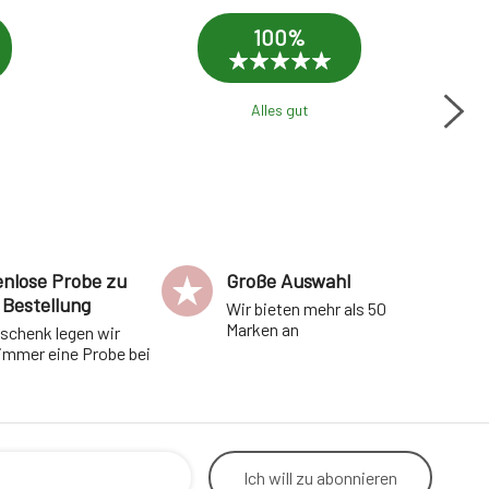
100%
Alles gut
Sc
enlose Probe zu
Große Auswahl
 Bestellung
Wir bieten mehr als 50
Marken an
eschenk legen wir
 immer eine Probe bei
Ich will
zu abonnieren