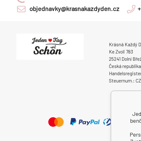
objednavky@krasnakazdyden.cz
+
Krásná Každý De
Ke Zvoli 783
25241 Dolní Bře
Česká republika
Handelsregister
Steuernum.: C
Jed
benö
Pers