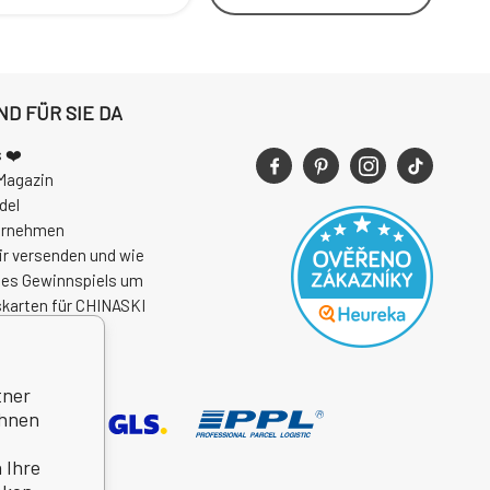
ND FÜR SIE DA
 ❤️
Magazin
del
ernehmen
ir versenden und wie
des Gewinnspiels um
skarten für CHINASKI
 2026
tner
Ihnen
 Ihre