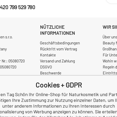
420 799 529 780
NÜTZLICHE
WIR SI
INFORMATIONEN
n s.r.o.
Über uns
Geschäftsbedingungen
Beauty 
žany
Rücktritt vom Vertrag
Großhan
Kontakte
Für Unt
 Nr.: 05080720
Versand und Zahlung
Wohin w
Z05080720
DSGVO
Regeln 
Beschwerde
Eintritt
Rezension
Open Air
Cookies + GDPR
en Tag Schön Ihr Online-Shop für Naturkosmetik und Par
tigen Ihre Zustimmung zur Nutzung einzelner Daten, um 
unter anderem Informationen zu Ihren Interessen durch
onalisierung von Werbung anzeigen zu können. Sie erteilen