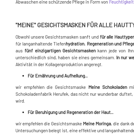
Abwaschen eine schützende Pflege in Form von
Feuchtigkeit
"MEINE" GESICHTSMASKEN FÜR ALLE HAUTT
Obwohl unsere Gesichtsmasken sanft und
für alle Hauttype
für langanhaltende Tiefen
hydration
,
Regeneration und Pfleg
aus
fünf einzigartigen Gesichtsmasken
kann jede von Ihn
unterschiedlich sind, haben sie eines gemeinsam.
In nur we
Aktivität in der Kollagenproduktion angeregt.
Für
Ernährung
und Aufhellung...
wir empfehlen
die Gesichtsmaske
Meine Schokoladen
mit
Schokoladenfabrik Herufek, das nicht nur wunderbar duftet,
wird.
Für
Beruhigung und Regeneration
der Haut...
wir empfehlen die Gesichtsmaske
Meine Moringa
, die dank 
Untersuchungen belegt ist, eine effektive und langanhaltend