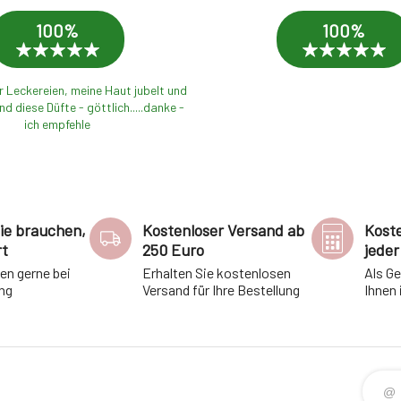
100%
100%
 Leckereien, meine Haut jubelt und
und diese Düfte - göttlich.....danke -
ich empfehle
Sie brauchen,
Kostenloser Versand ab
Kost
rt
250 Euro
jeder
nen gerne bei
Erhalten Sie kostenlosen
Als G
ung
Versand für Ihre Bestellung
Ihnen