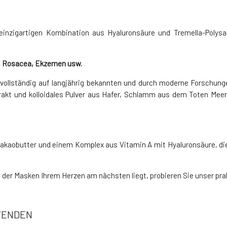
einzigartigen Kombination aus Hyaluronsäure und Tremella-Polysac
s, Rosacea, Ekzemen usw.
t vollständig auf langjährig bekannten und durch moderne Forschun
xtrakt und kolloidales Pulver aus Hafer, Schlamm aus dem Toten Mee
akaobutter und einem Komplex aus Vitamin A mit Hyaluronsäure, die 
der Masken Ihrem Herzen am nächsten liegt, probieren Sie unser pra
WENDEN