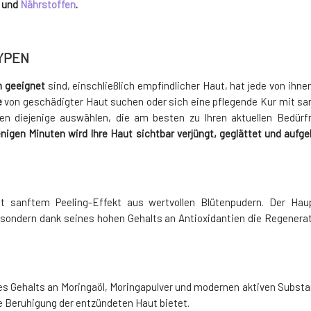
und
Nährstoffen
.
YPEN
n geeignet
sind, einschließlich empfindlicher Haut, hat jede von ihne
e
von geschädigter Haut suchen oder sich eine pflegende Kur mit s
en diejenige auswählen, die am besten zu Ihren aktuellen Bedürf
nigen Minuten wird Ihre Haut sichtbar verjüngt, geglättet und aufge
 sanftem Peeling-Effekt aus wertvollen Blütenpudern. Der Haup
 sondern dank seines hohen Gehalts an Antioxidantien die Regenerati
des Gehalts an Moringaöl, Moringapulver und modernen aktiven Subst
e Beruhigung der entzündeten Haut bietet.