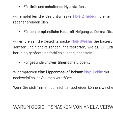
Für
tiefe und anhaltende Hydratation...
wir empfehlen die Gesichtsmaske
Moje Z nebe
mit einer 
regenerierenden Ölen.
Für
sehr empfindliche Haut
mit Neigung zu Dermatiti
wir empfehlen die Gesichtsmaske
Moje Ovesná
. Sie basier
sanften und nicht reizenden Inhaltsstoffen, wie z.B. Öl, E
beruhigt, genährt und farblich ausgeglichen sein.
Für gesunde und verführerische Lippen...
Wir empfehlen
eine Lippenmaske/-balsam
Moje Hebké
mit K
nachweislich ihr Volumen vergrößert.
Wenn Sie sich immer noch nicht entscheiden können, welche 
WARUM GESICHTSMASKEN VON ANELA VER