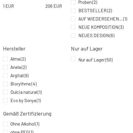
Proben
(2)
1
EUR
206
EUR
Nobilis Tilia Revitalisierende Creme
BESTSELLER
(2)
9.
Immortelle 50 ml
20.22 EUR
100%
AUF WIEDERSEHEN SAGEN
(1)
NEUE KOMPOSITION
(3)
NEUES DESIGN
(6)
Hersteller
Nur auf Lager
Alma
(2)
Nur auf Lager
(50)
Anela
(2)
Argital
(9)
Biorythme
(4)
Dulcia natural
(1)
Eco by Sonya
(1)
Everyday for Future
(1)
Gemäß Zertifizierung
JouJou Botanicals
(4)
Ohne Alkohol
(1)
Kvitok
(7)
ohne PEG
(1)