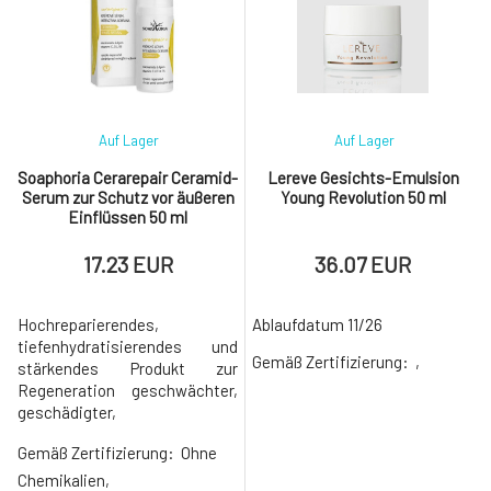
es der Haut alles, was sie zur
beruhigende und nährende
Regeneration und zum Schutz
Tages- und
während
Nachtfeuchtigkeitscreme
Auf Lager
Auf Lager
Soaphoria Cerarepair Ceramid-
Lereve Gesichts-Emulsion
Serum zur Schutz vor äußeren
Young Revolution 50 ml
Einflüssen 50 ml
17.23 EUR
36.07 EUR
Hochreparierendes,
Ablaufdatum 11/26
tiefenhydratisierendes und
Gemäß Zertifizierung:
,
stärkendes Produkt zur
Regeneration geschwächter,
geschädigter,
ausgetrockneter oder
Gemäß Zertifizierung:
Ohne
dehydrierter Haut, zur
Beseitigung von
Chemikalien,