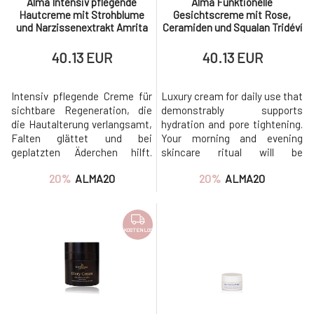
Alma Intensiv pflegende
Alma Funktionelle
Hautcreme mit Strohblume
Gesichtscreme mit Rose,
Grausamkeitsfrei
(15)
und Narzissenextrakt Amrita
Ceramiden und Squalan Tridéví
CPK
(6)
50 ml
50 ml
40.13 EUR
40.13 EUR
CPK Bio
(1)
SLS-frei
(5)
Intensiv pflegende Creme für
Vegan
(16)
Luxury cream for daily use that
sichtbare Regeneration, die
demonstrably supports
Ohne Parabene
(5)
die Hautalterung verlangsamt,
hydration and pore tightening.
Ohne Chemikalien
(14)
Falten glättet und bei
Your morning and evening
geplatzten Äderchen hilft.
skincare ritual will be
PeTa GENEHMIGT
(1)
Schützt gewissenhaft und
enveloped in the scent of
20%
ALMA20
20%
ALMA20
spendet Feuchtigkeit. Wir
centifolia rose and tonka
gingen einen Schritt weiter
beans. We took a step
… Und wir haben
forward… And we created a
eine einzigartige „umgekehrte“
unique "reverse" emulsion,
KOSTENLOS
Emulsion geschaffen, bei der
where water molecules
das Wassermolekül von
surround oil molecules. Which
Ölmolekülen umgeben ist.
is not often seen on t