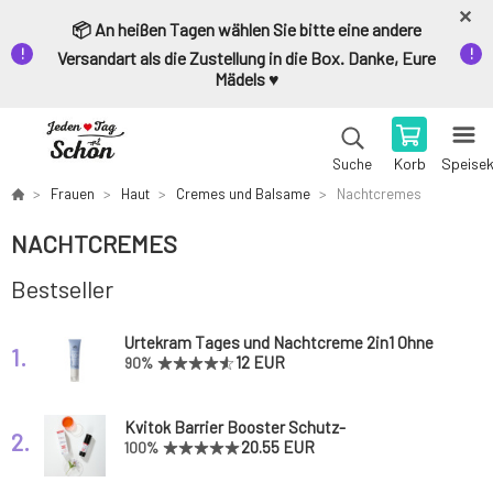
📦 An heißen Tagen wählen Sie bitte eine andere
Versandart als die Zustellung in die Box. Danke, Eure
Mädels ♥️
Korb
Speise
Suche
Frauen
Haut
Cremes und Balsame
Nachtcremes
NACHTCREMES
Bestseller
Urtekram Tages und Nachtcreme 2in1 Ohne
1.
Parfüm 50 ml
12 EUR
90%
Kvitok Barrier Booster Schutz-
2.
Gesichtscreme 30 ml
20.55 EUR
100%