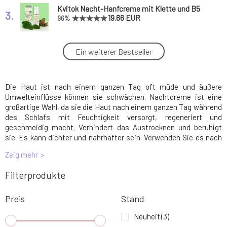
Kvitok Nacht-Hanfcreme mit Klette und B5
3.
für fettige/problematische Haut 30 ml
19.66 EUR
96%
PONIO Gesichtscreme Vanille und Kokos 50
Ein weiterer Bestseller
4.
ml
13.17 EUR
88%
Die Haut ist nach einem ganzen Tag oft müde und äußere
Natuint Cosmetics Šípkový krém na tvář s
5.
Ectoinem a Provitamínem B5 50 ml
21.07 EUR
Umwelteinflüsse können sie schwächen. Nachtcreme ist eine
großartige Wahl, da sie die Haut nach einem ganzen Tag während
des Schlafs mit Feuchtigkeit versorgt, regeneriert und
Nobilis Tilia Sanfte Creme Argan 50 ml
geschmeidig macht. Verhindert das Austrocknen und beruhigt
6.
24.28 EUR
100%
sie. Es kann dichter und nahrhafter sein. Verwenden Sie es nach
der Reinigung der Haut in einer dünnen Schicht, damit es gut in
Zeig mehr
die Haut einzieht.
Anela Weiße Nacht Teen Zinksalbe mit CBD
7.
Filterprodukte
für problematische Haut
6.08 EUR
84%
Preis
Stand
Eco by Sonya Intensiv Anti-Aging
8.
Gesichtscreme Glory Cream 50 ml
74.98 EUR
Neuheit
(3)
KOSTENLOS