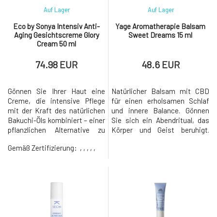
Auf Lager
Auf Lager
Eco by Sonya Intensiv Anti-
Yage Aromatherapie Balsam
Aging Gesichtscreme Glory
Sweet Dreams 15 ml
Cream 50 ml
74.98 EUR
48.6 EUR
Gönnen Sie Ihrer Haut eine
Natürlicher Balsam mit CBD
Creme, die intensive Pflege
für einen erholsamen Schlaf
mit der Kraft des natürlichen
und innere Balance. Gönnen
Bakuchi-Öls kombiniert – einer
Sie sich ein Abendritual, das
pflanzlichen Alternative zu
Körper und Geist beruhigt.
Retinol mit
Unser einzigartiger Balsam
Gemäß Zertifizierung:
, , , , ,
außergewöhnlichen Anti-
vereint die Kraft der Natur in
Aging-Eigenschaften. Glory
einer harmonischen
Cream ist das Ergebnis von 5
Komposition – 100 %
Jahren wissenschaftlicher
natürliche ätherische Öle aus
Forschung und 5
Lavendel, Kamille, Zedernholz,
Wissenschaftlern. Bietet
Geranie und hochwertigem
Lösungen für die Haut, die
CBD. Diese Inhalt