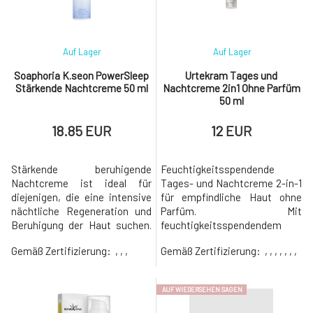
mehr als nu
Auf Lager
Auf Lager
Soaphoria K.seon PowerSleep
Urtekram Tages und
Stärkende Nachtcreme 50 ml
Nachtcreme 2in1 Ohne Parfüm
50 ml
18.85 EUR
12 EUR
Stärkende beruhigende
Feuchtigkeitsspendende
Nachtcreme ist ideal für
Tages- und Nachtcreme 2-in-1
diejenigen, die eine intensive
für empfindliche Haut ohne
nächtliche Regeneration und
Parfüm. Mit
Beruhigung der Haut suchen.
feuchtigkeitsspendendem
Mit einer reichhaltigen
Aloe Vera, pflegendem Kokosöl
Gemäß Zertifizierung:
, , ,
Gemäß Zertifizierung:
, , , , , , ,
Zusammensetzung, die
und Hyaluronsäure, die helfen,
natürliche Öle, Ceramide,
die Elastizität und
Antioxidantien und
Feuchtigkeit der Haut zu
AUF WIEDERSEHEN SAGEN
feuchtigkeitsspendende
bewahren und feine Fältchen
Substanzen umfasst, bietet
zu reduzieren.Revitalisierende,