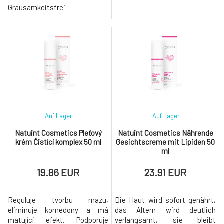
Hautunbehagen (Trockenheit,
Grausamkeitsfrei
Rauheit, Spannungsgefühl,
Juckreiz oder Rötung), zur
Wiederherstellung ihrer
Barrierefunktion und zum
Schutz vor schädlichen
äußeren Einflüsse
Auf Lager
Auf Lager
Natuint Cosmetics Pleťový
Natuint Cosmetics Nährende
krém Čistící komplex 50 ml
Gesichtscreme mit Lipiden 50
ml
19.86 EUR
23.91 EUR
Reguluje tvorbu mazu,
Die Haut wird sofort genährt,
eliminuje komedony a má
das Altern wird deutlich
matující efekt. Podporuje
verlangsamt, sie bleibt