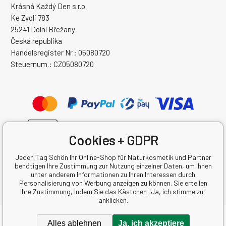
Krásná Každý Den s.r.o.
Ke Zvoli 783
25241 Dolní Břežany
Česká republika
Handelsregister Nr.: 05080720
Steuernum.: CZ05080720
Cookies + GDPR
Jeden Tag Schön Ihr Online-Shop für Naturkosmetik und Partner
benötigen Ihre Zustimmung zur Nutzung einzelner Daten, um Ihnen
unter anderem Informationen zu Ihren Interessen durch
Personalisierung von Werbung anzeigen zu können. Sie erteilen
Ihre Zustimmung, indem Sie das Kästchen "Ja, ich stimme zu"
anklicken.
Copyright © 2026 Krásná Každý Den s.r.o.
Alles ablehnen
Ja, ich akzeptiere