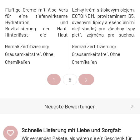
Fluffige Creme mit Aloe Vera
Lehký krém s šípkovým olejem,
für eine tiefenwirksame
ECTOINEM, provitaminem B5,
Hydratation und
ovesnými lipidy a esenciálními
Revitalisierung der Haut.
oleji vhodný pro všechny typy
Hinterlässt die Haut
pleti, zejména pro suchou,
geschmeidig, weich und
citlivou, problematickou
Gemäß Zertifizierung:
Gemäß Zertifizierung:
frisch. Mit einem Gehalt von
(atopie) a zralou pleť. Značka
2% AHAs, Niacinamid und
Dulcia Natural postupně mění
Grausamkeitsfrei, Ohne
Grausamkeitsfrei, Ohne
Haferseide.Die Marke Dulcia
své logo a stává se z ní
Chemikalien
Chemikalien
Natural ändert nach und nach
NATUINT COSMETICS. Kvalita
ihr Logo und wird zu NATUINT
a složení kosmetiky zůstává ve
COSMETICS. Die Qualität und
stejně krásně kvalitě, des
1
5
Zusammensetzung der
Kosmetik bleib
Neueste Bewertungen
Schnelle Lieferung mit Liebe und Sorgfalt
Wir versenden Pakete, als wären sie ein Geschenk für