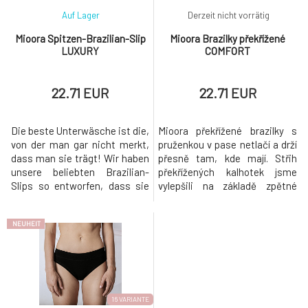
Auf Lager
Derzeit nicht vorrätig
Mioora Spitzen-Brazilian-Slip
Mioora Brazilky překřížené
LUXURY
COMFORT
22.71 EUR
22.71 EUR
Die beste Unterwäsche ist die,
Mioora překřížené brazilky s
von der man gar nicht merkt,
pruženkou v pase netlačí a drží
dass man sie trägt! Wir haben
přesně tam, kde mají. Střih
unsere beliebten Brazilian-
překřížených kalhotek jsme
Slips so entworfen, dass sie
vylepšili na základě zpětné
Ihre Kurven betonen, ohne
vazby od našich zákaznic.
dabei zu stören. Die
Pruženka i švy jsou flexibilní a
NEUHEIT
Vorderseite besteht aus
přizpůsobí se postavě.
atmungsaktivem Bambus,
Překřížené brazilky vám budou
während die Rückseite mit
slušet, a přitom jsou tak
sexy Spitze im Brazilian-
pohodlné. Hýčkejte se a pořiďte
Schnitt verziert ist. Bei der
si kvalitní spodní prádlo.
Auswahl der Spitze
16 VARIANTE