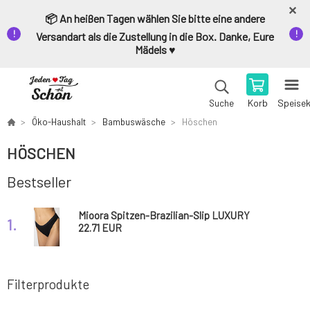
📦 An heißen Tagen wählen Sie bitte eine andere
Versandart als die Zustellung in die Box. Danke, Eure
Mädels ♥️
Korb
Speise
Suche
Öko-Haushalt
Bambuswäsche
Höschen
HÖSCHEN
Bestseller
Mioora Spitzen-Brazilian-Slip LUXURY
1.
22.71 EUR
Filterprodukte