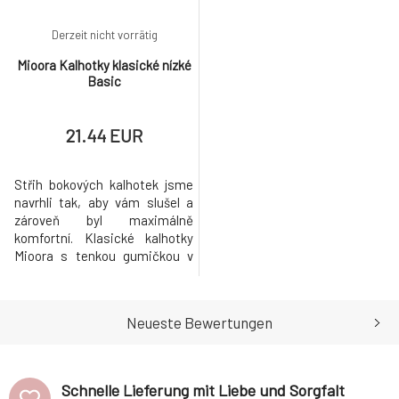
Derzeit nicht vorrätig
Mioora Kalhotky klasické nízké
Basic
21.44 EUR
Střih bokových kalhotek jsme
navrhli tak, aby vám slušel a
zároveň byl maximálně
komfortní. Klasické kalhotky
Mioora s tenkou gumičkou v
pase drží tam, kde mají.
Gumička i švy jsou pružné a
přizpůsobí se vaší postavě.
Neueste Bewertungen
Netlačí a neškrtí ani při
celodenním nošení.
Vyzkoušejte je na vlastní
kůži. Kalhotky jsou natolik
Schnelle Lieferung mit Liebe und Sorgfalt
pohodlné, že si je oblí