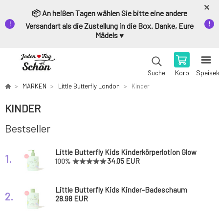
📦 An heißen Tagen wählen Sie bitte eine andere
Versandart als die Zustellung in die Box. Danke, Eure
Mädels ♥️
Korb
Speise
Suche
MARKEN
Little Butterfly London
Kinder
KINDER
Bestseller
Little Butterfly Kids Kinderkörperlotion Glow
1.
and Grow 300 ml
34.05 EUR
100%
Little Butterfly Kids Kinder-Badeschaum
2.
Free to Foam 300 ml
28.98 EUR