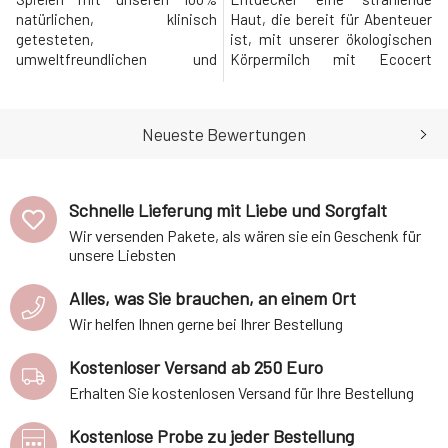
natürlichen, klinisch
Haut, die bereit für Abenteuer
getesteten,
ist, mit unserer ökologischen
umweltfreundlichen und
Körpermilch mit Ecocert
mikrobenfreundlichen
Cosmos-Zertifikat, klinisch
schäumenden Badeblasen
erprobt und
KIDS mit Ecocert Cosmos-
mikrobenfreundlich, die KIDS
Neueste Bewertungen
Zertifikat (ab 3 Jahren) ab.
(ab 3 Jahren) erstrahlen und
Dieser 100% natürliche,
wachsen lässt. Diese 100%
fruchtig-frische vegane
natürliche, vegane Formel mit
Schaum, angereichert mit
frischem Fruchtduft spendet
Schnelle Lieferung mit Liebe und Sorgfalt
ECOSKIN®, einem
Feuchtigkeit und hilf
Wir versenden Pakete, als wären sie ein Geschenk für
patentierten pflanzlichen Prä-
unsere Liebsten
und Probiotik
Alles, was Sie brauchen, an einem Ort
Wir helfen Ihnen gerne bei Ihrer Bestellung
Kostenloser Versand ab 250 Euro
Erhalten Sie kostenlosen Versand für Ihre Bestellung
Kostenlose Probe zu jeder Bestellung