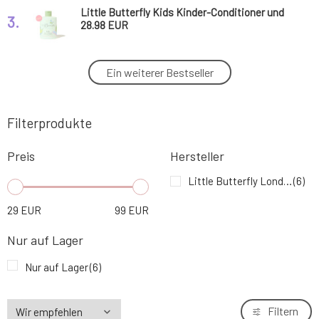
Little Butterfly Kids Kinder-Conditioner und
3.
Shampoo Hair to Dream 300 ml
28.98 EUR
Little Butterfly Kids Kinder-Gesichtscreme
Ein weiterer Bestseller
4.
All Day Fun 50 ml
34.05 EUR
100%
Filterprodukte
Little Butterfly Luxuriöses Baby-Pflegeset
5.
Kids Essentials Set
64.44 EUR
Preis
Hersteller
Little Butterfly Luxuriöses Baby-Pflegeset
Little Butterfly London
(6)
6.
Kids Bestseller Set
96.87 EUR
29
EUR
99
EUR
KOSTENLOS
Nur auf Lager
Nur auf Lager
(6)
Filtern