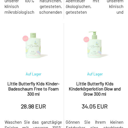
unserer 100% natürlichen,
Abenteuer mit unserem
klinisch getesteten,
ökologischen, klinisch
mikrobiologisch schonenden
getesteten und
Schutzcreme für das Gesicht
mikrobiologisch schonenden
KIDS (ab 3 Jahren) mit
KIDS-Haarshampoo mit
Ecocert Cosmos Zertifikat.
Ecocert Cosmos-Zertifikat (ab
Die leichte und fruchtig-
3 Jahren) vor. Diese natürliche,
frische Zusammensetzung
fruchtig-frische und vegane
dieser Creme ist mit dem
Rezeptur, angereichert mit
patentierten pflanzlichen Prä-
einer ausgewogenen Mischung
und Probiotikum ECOSKIN®
aus Omega 3, 6 und 9 Ölen und
anger
d
Auf Lager
Auf Lager
Little Butterfly Kids Kinder-
Little Butterfly Kids
Badeschaum Free to Foam
Kinderkörperlotion Glow and
300 ml
Grow 300 ml
28.98 EUR
34.05 EUR
Waschen Sie das ganztägige
Gönnen Sie Ihrem kleinen
Spielen mit unseren 100%
Entdecker eine strahlende