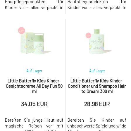
Hautpflegeprodukten für
Hautpflegeprodukten für
Kinder vor - alles verpackt in
Kinder vor - alles verpackt in
einer lustigen Geschenkbox
einer lustigen Geschenkbox
mit Schmetterling, die Ihnen
mit Schmetterling, die Ihnen
ein Lächeln ins Gesicht
ein Lächeln ins Gesicht
zaubert. Sanfte Produkte mit
zaubert. Unsere Badezusätze
Ecocert Cosmos-Zertifikat.
mit Ecocert Cosmos Zertifikat
Teil der neuen Hautpflegeserie
und Körperlotion sind
sind ein microbiome-
schonend zu den Mikroben des
freundliches Körp
Körpers. Die Ha
Auf Lager
Auf Lager
Little Butterfly Kids Kinder-
Little Butterfly Kids Kinder-
Gesichtscreme All Day Fun 50
Conditioner und Shampoo Hair
ml
to Dream 300 ml
34.05 EUR
28.98 EUR
Bereiten Sie junge Haut auf
Bereiten Sie Kinder auf
magische Reisen vor mit
unbeschwerte Spiele und wilde