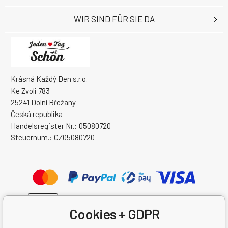
WIR SIND FÜR SIE DA
Krásná Každý Den s.r.o.
Ke Zvoli 783
25241 Dolní Břežany
Česká republika
Handelsregister Nr.: 05080720
Steuernum.: CZ05080720
Cookies + GDPR