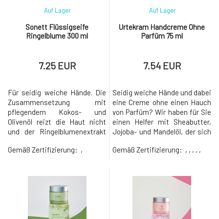
Auf Lager
Auf Lager
Sonett Flüssigseife
Urtekram Handcreme Ohne
Ringelblume 300 ml
Parfüm 75 ml
7.25 EUR
7.54 EUR
Für seidig weiche Hände. Die
Seidig weiche Hände und dabei
Zusammensetzung mit
eine Creme ohne einen Hauch
pflegendem Kokos- und
von Parfüm? Wir haben für Sie
Olivenöl reizt die Haut nicht
einen Helfer mit Sheabutter,
und der Ringelblumenextrakt
Jojoba- und Mandelöl, der sich
macht sie geschmeidig und
sowohl um die empfindliche
Gemäß Zertifizierung:
,
Gemäß Zertifizierung:
, , , , ,
verbessert ihre Regeneration.
und beanspruchte Haut der
Nur zur äußerlichen
Hände als auch um die
Anwendung. Außerhalb der
Nagelhaut
Reichweite von Kindern
kümmert.Anwendung: Tragen
aufbewahren. Bei
Sie die Creme in
versehentlicher Einnahme
angemessener Menge auf die
einen Arzt aufsuchen. Kann
Haut auf und massieren Sie