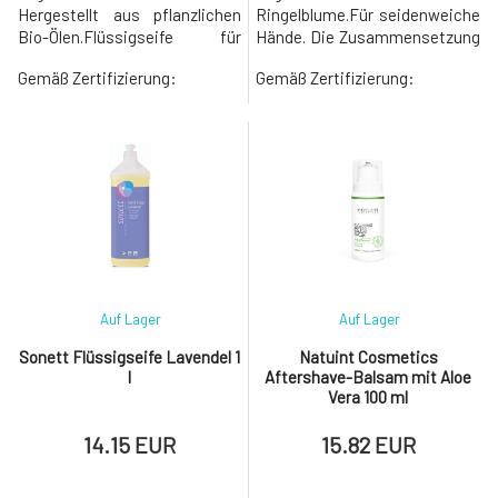
Hergestellt aus pflanzlichen
Ringelblume.Für seidenweiche
Bio-Ölen.Flüssigseife für
Hände. Die Zusammensetzung
seidig weiche Hände. Sanft zur
mit pflegendem Kokos- und
Gemäß Zertifizierung:
Gemäß Zertifizierung:
Haut und umweltfreundlich.
Olivenöl reizt die Haut nicht
Die Zusammensetzung mit
und der Ringelblumenextrakt
BIO-pflegendem Kokos- und
macht sie geschmeidig und
BIO-Olivenöl reizt die Haut
verbessert ihre Regeneration.
nicht. Mit BIO-ätherischen
Nur zur äußerlichen
Ölen aus Rosmarin, Salbei,
Anwendung. Biologischer
Bergamotte, Lavendel und
AbbauSeife verliert
Thymi
unmittelbar nach de
Auf Lager
Auf Lager
Sonett Flüssigseife Lavendel 1
Natuint Cosmetics
l
Aftershave-Balsam mit Aloe
Vera 100 ml
14.15 EUR
15.82 EUR