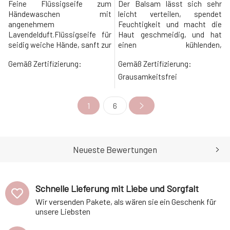
Feine Flüssigseife zum
Der Balsam lässt sich sehr
Händewaschen mit
leicht verteilen, spendet
angenehmem
Feuchtigkeit und macht die
Lavendelduft.Flüssigseife für
Haut geschmeidig, und hat
seidig weiche Hände, sanft zur
einen kühlenden,
Haut und umweltfreundlich.
mentholhaltigen Effekt. Es ist
Gemäß Zertifizierung:
Gemäß Zertifizierung:
Die Zusammensetzung mit
sowohl für Männer als auch für
pflegendem Kokos- und
Frauen
Grausamkeitsfrei
Olivenöl reizt die Haut nicht.
geeignet.Produktvorteile
Mit BIO-Lavendelöl für einen
Beruhigt schnell und kühlt
1
6
frischen Duft. Nur zur
angenehm gereizte Haut
äußerlichen
Gleichzeitig spendet es
Anwendung. Biologischer
Feuchtigkeit und macht die
AbbauSeife verliert
Haut geschmeidig Heil
unmittelbar nach
Neueste Bewertungen
Schnelle Lieferung mit Liebe und Sorgfalt
Wir versenden Pakete, als wären sie ein Geschenk für
unsere Liebsten