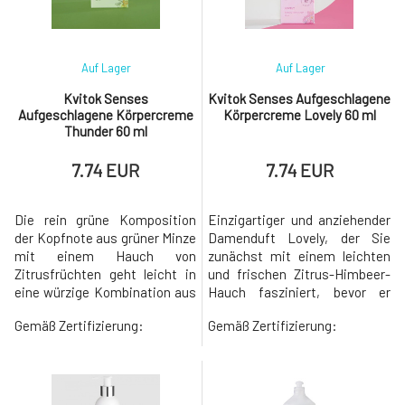
eine allergische R
sie mit kr
Auf Lager
Auf Lager
Kvitok Senses
Kvitok Senses Aufgeschlagene
Aufgeschlagene Körpercreme
Körpercreme Lovely 60 ml
Thunder 60 ml
7.74 EUR
7.74 EUR
Die rein grüne Komposition
Einzigartiger und anziehender
der Kopfnote aus grüner Minze
Damenduft Lovely, der Sie
mit einem Hauch von
zunächst mit einem leichten
Zitrusfrüchten geht leicht in
und frischen Zitrus-Himbeer-
eine würzige Kombination aus
Hauch fasziniert, bevor er
Bitterorange und schwarzem
später vollständig von einem
Gemäß Zertifizierung:
Gemäß Zertifizierung:
Pfeffer über, um schließlich
Herz aus betörendem Duft
eine holzige Basis aus
rosafarbener Blüten dominiert
Sandelholz und Patchouli zu
wird.Die Basis wird durch
entfalten.Im täglichen Trubel
holzige Akzente ergänzt, dank
hüllt Sie dieser Unisex-Duft
derer Sie sich fühlen werden,