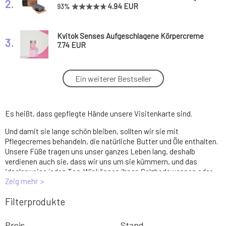
2.
4.94 EUR
93%
Kvitok Senses Aufgeschlagene Körpercreme
3.
Lovely 60 ml
7.74 EUR
Soaphoria Organische Flüssigseife für die
Ein weiterer Bestseller
4.
Hände Olivenbaum 400 ml
7.5 EUR
100%
Es heißt, dass gepflegte Hände unsere Visitenkarte sind.
PONIO Ichthammol Naturseife 100 g
5.
5.22 EUR
85%
Und damit sie lange schön bleiben, sollten wir sie mit
Pflegecremes behandeln, die natürliche Butter und Öle enthalten.
Unsere Füße tragen uns unser ganzes Leben lang, deshalb
PONIO Sanfte Sheabutter-Seife 100 g
6.
verdienen auch sie, dass wir uns um sie kümmern, und das
3.97 EUR
94%
idealerweise jeden Tag. Wir können ihnen Salzbadewannen oder
Zeig mehr
spezielle Balsame gönnen.
PONIO Sanddorn-Seife 100 g
7.
Filterprodukte
3.97 EUR
90%
Preis
Stand