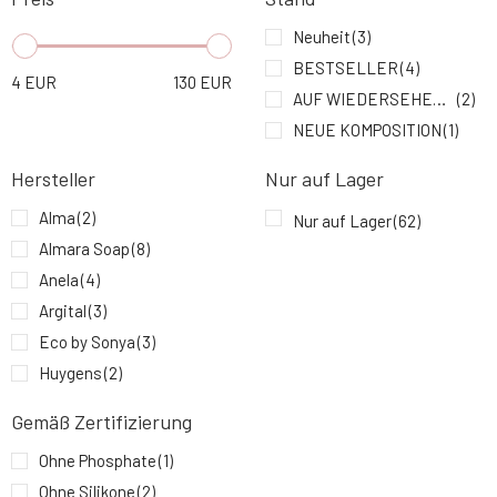
MUSK Naturseife ORANGENFRISCHE 100 g
8.
4.94 EUR
94%
Neuheit
(3)
BESTSELLER
(4)
4
EUR
130
EUR
Sonett Flüssigseife Ringelblume 1 l
AUF WIEDERSEHEN SAGEN
(2)
9.
15.36 EUR
NEUE KOMPOSITION
(1)
Hersteller
Nur auf Lager
Alma
(2)
Nur auf Lager
(62)
Almara Soap
(8)
Anela
(4)
Argital
(3)
Eco by Sonya
(3)
Huygens
(2)
JO BROWNE
(2)
Gemäß Zertifizierung
Kvitok
(4)
Ohne Phosphate
(1)
Lavera
(2)
Ohne Silikone
(2)