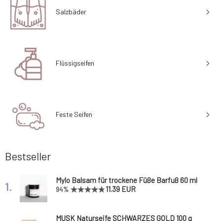
Salzbäder
Flüssigseifen
Feste Seifen
Bestseller
Mylo Balsam für trockene Füße Barfuß 60 ml
1.
11.39 EUR
94%
MUSK Naturseife SCHWARZES GOLD 100 g