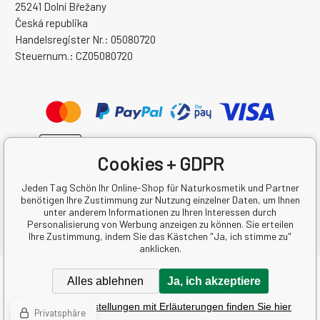
25241 Dolní Břežany
Česká republika
Handelsregister Nr.: 05080720
Steuernum.: CZ05080720
Cookies + GDPR
Jeden Tag Schön Ihr Online-Shop für Naturkosmetik und Partner
benötigen Ihre Zustimmung zur Nutzung einzelner Daten, um Ihnen
unter anderem Informationen zu Ihren Interessen durch
Personalisierung von Werbung anzeigen zu können. Sie erteilen
Ihre Zustimmung, indem Sie das Kästchen "Ja, ich stimme zu"
anklicken.
Copyright © 2026 Krásná Každý Den s.r.o.
Alles ablehnen
Ja, ich akzeptiere
Alle Rechte vorbehalten.
Detaillierte Einstellungen mit Erläuterungen finden Sie hier
Eshops & webseiten
BINARGON.cz
-
Lageplan
Privatsphäre