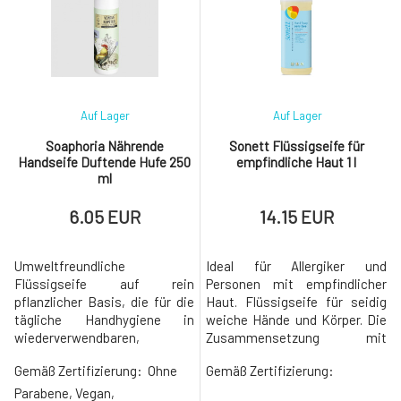
Thunder in den Nebel des
als ob Sie durch einen Park spa
Regenwaldes.D
Auf Lager
Auf Lager
Soaphoria Nährende
Sonett Flüssigseife für
Handseife Duftende Hufe 250
empfindliche Haut 1 l
ml
6.05 EUR
14.15 EUR
Umweltfreundliche
Ideal für Allergiker und
Flüssigseife auf rein
Personen mit empfindlicher
pflanzlicher Basis, die für die
Haut. Flüssigseife für seidig
tägliche Handhygiene in
weiche Hände und Körper. Die
wiederverwendbaren,
Zusammensetzung mit
großvolumigen Kanistern
pflegendem Kokos- und
Gemäß Zertifizierung:
Ohne
Gemäß Zertifizierung:
bestimmt ist, verwandelt die
Olivenöl wurde speziell für die
alltägliche Routine. Sanft, aber
Bedürfnisse empfindlicher und
Parabene, Vegan,