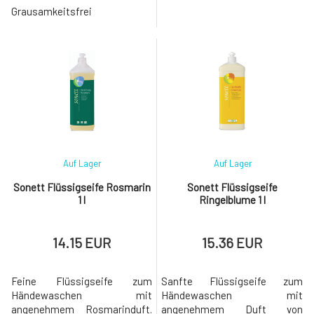
dennoch effektiv und
zu Allergien neigender Haut
Grausamkeitsfrei
schonend reinigt es die Haut
entwickelt. Ohne ätherische
der Hände, ohne sie zu reizen
Öle und andere reizende
oder auszutrocknen. Dank des
Zusätze. Nur zur äußerlichen
reichen Anteils an organische
Anwendung. Biolo
Auf Lager
Auf Lager
Sonett Flüssigseife Rosmarin
Sonett Flüssigseife
1 l
Ringelblume 1 l
14.15 EUR
15.36 EUR
Feine Flüssigseife zum
Sanfte Flüssigseife zum
Händewaschen mit
Händewaschen mit
angenehmem Rosmarinduft.
angenehmem Duft von