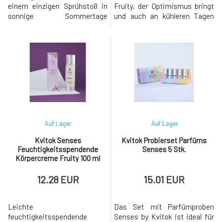
einem einzigen Sprühstoß in
Fruity, der Optimismus bringt
sonnige Sommertage
und auch an kühleren Tagen
versetzt. Gleich nach dem
eine großartige
Auftragen verzaubern Sie die
Sommerstimmung
Töne von Pfirsich, Himbeeren
erzeugt.Fruchtnoten von
und schwarzer Johannisbeere,
Himbeeren und Pfirsichen
unterstrichen von einem
gehen allmählich in ein
leichten Blumenduft.Den
blumiges Herz über, ergänzt
süßen Akzent, der dem Parfüm
durch den durchdringenden
den richtigen Pfiff
Duft von Johannisbeeren, der
durch eine Vani
Auf Lager
Auf Lager
Kvitok Senses
Kvitok Probierset Parfüms
Feuchtigkeitsspendende
Senses 5 Stk.
Körpercreme Fruity 100 ml
12.28 EUR
15.01 EUR
Leichte
Das Set mit Parfümproben
feuchtigkeitsspendende
Senses by Kvitok ist ideal für