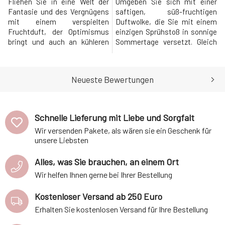
Fliehen Sie in eine Welt der
Umgeben Sie sich mit einer
Fantasie und des Vergnügens
saftigen, süß-fruchtigen
mit einem verspielten
Duftwolke, die Sie mit einem
Fruchtduft, der Optimismus
einzigen Sprühstoß in sonnige
bringt und auch an kühleren
Sommertage versetzt. Gleich
Tagen eine wunderbare
nach dem Auftragen
Sommerstimmung
verzaubern Sie die Töne von
erzeugt.Fruchtnoten von
Pfirsich, Himbeeren und
Neueste Bewertungen
Himbeeren und Pfirsichen
schwarzer Johannisbeere,
gehen allmählich in ein
unterstrichen von einem
blumiges Herz über, ergänzt
leichten Blumenduft.Den
durch den durchdringenden
süßen Akzent, der dem Parfüm
Schnelle Lieferung mit Liebe und Sorgfalt
Duft von Johannisbeeren, der
den richtigen Pfiff verleiht
Wir versenden Pakete, als wären sie ein Geschenk für
die vanille-k
unsere Liebsten
Alles, was Sie brauchen, an einem Ort
Wir helfen Ihnen gerne bei Ihrer Bestellung
Kostenloser Versand ab 250 Euro
Erhalten Sie kostenlosen Versand für Ihre Bestellung