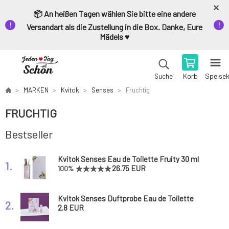
📦 An heißen Tagen wählen Sie bitte eine andere
Versandart als die Zustellung in die Box. Danke, Eure
Mädels ♥️
Korb
Speise
Suche
MARKEN
Kvitok
Senses
Fruchtig
FRUCHTIG
Bestseller
Kvitok Senses Eau de Toilette Fruity 30 ml
1.
26.75 EUR
100%
Kvitok Senses Duftprobe Eau de Toilette
2.
Fruity 2 ml
2.8 EUR