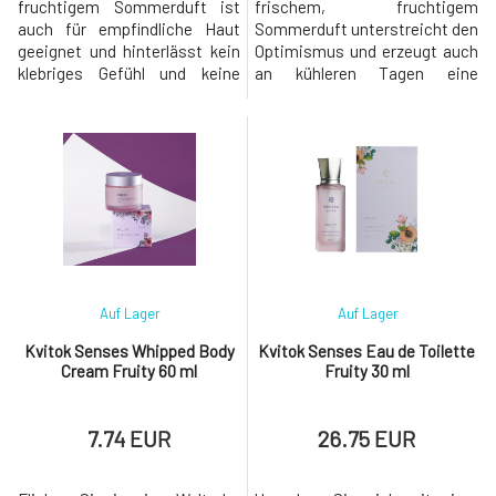
fruchtigem Sommerduft ist
frischem, fruchtigem
auch für empfindliche Haut
Sommerduft unterstreicht den
geeignet und hinterlässt kein
Optimismus und erzeugt auch
klebriges Gefühl und keine
an kühleren Tagen eine
Flecken auf der Kleidung. Das
großartige Sommerstimmung.
Deodorant aus der Senses-
Frische Fruchtnoten gehen
Reihe enthält Inhaltsstoffe
allmählich in ein blumiges Herz
mit klinisch nachgewiesener
über und ergänzen so die
antimikrobieller Wirkung für 24
Vanillebasis. Eine Mischung
Stunden Wirksamkeit. Es
aus 100% reinen,
eliminiert auf natürliche Weise
dampfdestillierten
das W
ätherischen Ölen und
natürlichen aromatisch
Auf Lager
Auf Lager
Kvitok Senses Whipped Body
Kvitok Senses Eau de Toilette
Cream Fruity 60 ml
Fruity 30 ml
7.74 EUR
26.75 EUR