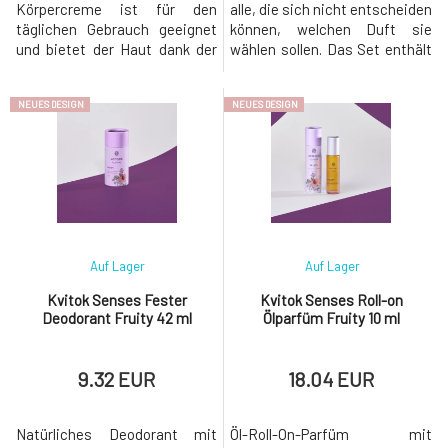
Körpercreme ist für den
alle, die sich nicht entscheiden
täglichen Gebrauch geeignet
können, welchen Duft sie
und bietet der Haut dank der
wählen sollen. Das Set enthält
Kombination aus 2 Arten von
5 Stück Duftproben des Eau de
Hyaluronsäure und dem Gehalt
Parfums, je 1 Stück von jedem
NEUES DESIGN
NEUES DESIGN
an pflegenden Pflanzenölen die
Duft: Glamorous, Fruity,
notwendige Dosis an
Lovely, Thunder, Universe.
Feuchtigkeit und
Bestandteile des Parfums
Pflege.Fliehen Sie in die Welt
Glamorous Kopf: Bergamotte,
der Fantasie und des
Orange, Himbeere.Herz:
Vergnügens mit dem
Jasmin
verspielten Duft Fruity, der Opt
Auf Lager
Auf Lager
Kvitok Senses Fester
Kvitok Senses Roll-on
Deodorant Fruity 42 ml
Ölparfüm Fruity 10 ml
9.32 EUR
18.04 EUR
Natürliches Deodorant mit
Öl-Roll-On-Parfüm mit