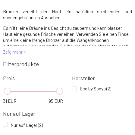
Bronzer verleiht der Haut ein natürlich strahlendes und
sonnengebräuntes Aussehen.
Es hilft, eine Bräune ins Gesicht zu zaubern und kann blasser
Haut eine gesunde Frische verleihen. Verwenden Sie einen Pinsel,
um eine kleine Menge Bronzer auf die Wangenknochen
aufzutragen, und verblenden Sie ihn von der Gesichtsmitte nach
Zeig mehr
außen.
Filterprodukte
Preis
Hersteller
Eco by Sonya
(2)
31
EUR
95
EUR
Nur auf Lager
Nur auf Lager
(2)