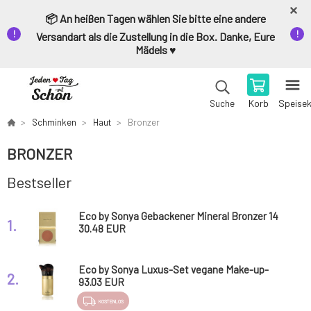
📦 An heißen Tagen wählen Sie bitte eine andere
Versandart als die Zustellung in die Box. Danke, Eure
Mädels ♥️
Korb
Speise
Suche
Schminken
Haut
Bronzer
BRONZER
Bestseller
Eco by Sonya Gebackener Mineral Bronzer 14
1.
g
30.48 EUR
Eco by Sonya Luxus-Set vegane Make-up-
2.
Pinsel 12 Stk.
93.03 EUR
KOSTENLOS