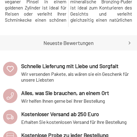
veganer Pinsel in einem
mineralische Bronzing-Puder
goldenen Zylinder ist ideal für
ist ideal zum Konturieren des
Reisen oder verleiht Ihrer
Gesichts und verleiht
Schminkecke einen schönen
gleichzeitig einen natürlichen
Akzent. Es eignet sich auch
und gebräunten
als luxuriöses Geschenk für
Bronzeton.Verwendung:Auf
Make-up-Liebhaberinnen!
Wangen, Augen, Brust und
Neueste Bewertungen
Perfekt für die Verwendung mit
Körper auftragen.Warum
unserer Make-up-Reihe,
werden Sie es lieben?❤️
Sonnenpflegeprodukten für
Vielseitiger Bronzer, der für
diejenigen, die eine makellose
Wangen, Augen, Brust und
Schnelle Lieferung mit Liebe und Sorgfalt
Oberflä
Körper geeignet ist, um einen
Wir versenden Pakete, als wären sie ein Geschenk für
natürlich gebrä
unsere Liebsten
Alles, was Sie brauchen, an einem Ort
Wir helfen Ihnen gerne bei Ihrer Bestellung
Kostenloser Versand ab 250 Euro
Erhalten Sie kostenlosen Versand für Ihre Bestellung
Kostenlose Probe zu jeder Bestellung