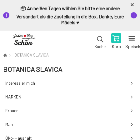
📦 An heißen Tagen wählen Sie bitte eine andere
Versandart als die Zustellung in die Box. Danke, Eure
Mädels ♥️
Korb
Speise
Suche
BOTANICA SLAVICA
BOTANICA SLAVICA
Interessier mich
MARKEN
Frauen
Män
Öko-Haushalt