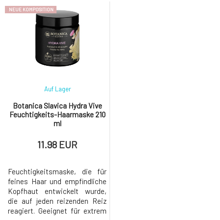
Haben Sie sich jemals dabei
integrieren:- unterstützt die
NEUE KOMPOSITION
ertappt, dass Sie gedanklich
Gesundheit der Kopfhaut, -
weit von der Realität entfernt
beseitigt unangenehme
sind? Träumen Sie von einem
Hauterscheinungen, - stärkt
ruhigeren Tag, besserer
die Haarwurzeln, - wirkt
Konzentration oder kämpfen
vorbeugend gegen Haarausfall,
Sie vielleicht mit Burnout? Du
- regeneriert und verlei
Auf Lager
Botanica Slavica Hydra Vive
Feuchtigkeits-Haarmaske 210
ml
11.98 EUR
Feuchtigkeitsmaske, die für
feines Haar und empfindliche
Kopfhaut entwickelt wurde,
die auf jeden reizenden Reiz
reagiert. Geeignet für extrem