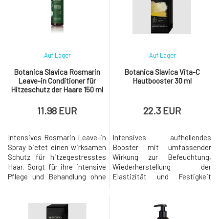
Zusammensetzung bietet es
Verdauungsprobleme... Jeder
dem Haar eine umfassende
von uns kennt sie und wir
Pflege und ist für die
wissen auch gut, wie sehr sie
den Tag unangenehm machen
können. Nahrungsmitt
Auf Lager
Auf Lager
Botanica Slavica Rosmarin
Botanica Slavica Vita-C
Leave-in Conditioner für
Hautbooster 30 ml
Hitzeschutz der Haare 150 ml
11.98 EUR
22.3 EUR
Intensives Rosmarin Leave-in
Intensives aufhellendes
Spray bietet einen wirksamen
Booster mit umfassender
Schutz für hitzegestresstes
Wirkung zur Befeuchtung,
Haar. Sorgt für ihre intensive
Wiederherstellung der
Pflege und Behandlung ohne
Elastizität und Festigkeit
Belastung. - schützt das Haar
sowie zum Schutz der Haut vor
vor Schäden durch
schädlichen Umwelteinflüssen
Hitzestyling - unterstützt die
mit Tetrahexyldecyl Ascorbat,
Gesundheit von Haar und
Astaxanthin und Bisabolol.