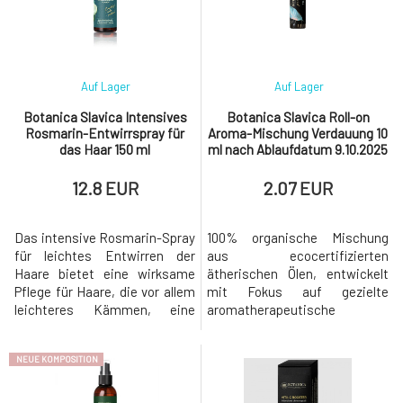
Auf Lager
Auf Lager
Soaphoria.sk s. r. o., Černyševského 10, 851 01 Bratislava,
Slovensko, botanicaslavica@gmail.com
Botanica Slavica Intensives
Botanica Slavica Roll-on
Soaphoria.sk s. r. o.
Černyševského 10, 851 01 Bratislava,
Rosmarin-Entwirrspray für
Aroma-Mischung Verdauung 10
Slovensko
das Haar 150 ml
botanicaslavica@gmail.com
ml nach Ablaufdatum 9.10.2025
12.8 EUR
2.07 EUR
Das intensive Rosmarin-Spray
100% organische Mischung
für leichtes Entwirren der
aus ecocertifizierten
Haare bietet eine wirksame
ätherischen Ölen, entwickelt
Pflege für Haare, die vor allem
mit Fokus auf gezielte
leichteres Kämmen, eine
aromatherapeutische
Verbesserung des Zustands
Wirkungen - VERDAUUNG -
der Haarfaser und eine
Magennervosität,
NEUE KOMPOSITION
umfassende Regeneration
unangenehme
ohne Beschwerung benötigen.
Bauchschmerzen, Völlegefühl,
Dank seiner ultraleichten
Übelkeit,