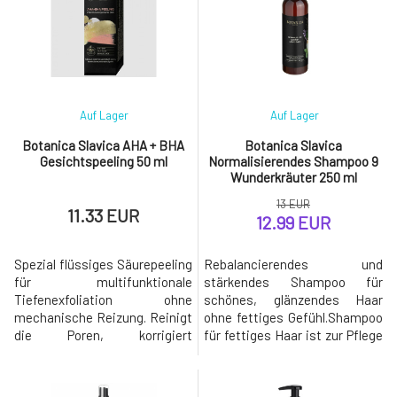
Kopfhaut durch Tiefenpflege
konzentrierte antioxidative
in geschädigten Schichten -
Formel zur Aufhellung tiefe
reduziert Frizz und fliegende
Erneuerung, Schutz der Haut
Haare
vor photooxidat
Auf Lager
Auf Lager
Botanica Slavica AHA + BHA
Botanica Slavica
Gesichtspeeling 50 ml
Normalisierendes Shampoo 9
Wunderkräuter 250 ml
13 EUR
11.33 EUR
12.99 EUR
Spezial flüssiges Säurepeeling
Rebalancierendes und
für multifunktionale
stärkendes Shampoo für
Tiefenexfoliation ohne
schönes, glänzendes Haar
mechanische Reizung. Reinigt
ohne fettiges Gefühl.Shampoo
die Poren, korrigiert
für fettiges Haar ist zur Pflege
Unvollkommenheiten, entfernt
von: - schnell fettendem Haar
Mitesser und Whiteheads,
und Kopfhaut, die von
erneuert intensiv und bringt
übermäßiger Talgproduktion