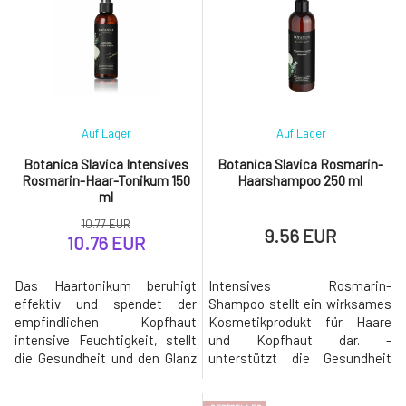
zum Strahlen. Korrigiert
betroffen ist - geschädigtem
Hautunreinheiten,
und unausgeglichenem Haar
einschließlich empfindlicher
mit schnell fettenden Wurzeln
und reaktiver Haut.
und trockenen Längen -
Tiefenpeeling ohne
ekzematischer Kopfhaut
mechanische Partikel
Auf Lager
Auf Lager
Botanica Slavica Intensives
Botanica Slavica Rosmarin-
Rosmarin-Haar-Tonikum 150
Haarshampoo 250 ml
ml
10.77 EUR
9.56 EUR
10.76 EUR
Das Haartonikum beruhigt
Intensives Rosmarin-
effektiv und spendet der
Shampoo stellt ein wirksames
empfindlichen Kopfhaut
Kosmetikprodukt für Haare
intensive Feuchtigkeit, stellt
und Kopfhaut dar. -
die Gesundheit und den Glanz
unterstützt die Gesundheit
des Haares wieder her, stärkt
von Haaren und Kopfhaut -
die Haarwurzeln, beugt
beseitigt unangenehme