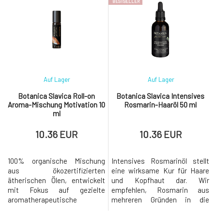
BESTSELLER
Schuppenbildung, Haarausfall
Hauterscheinungen - stärkt
und Haarbruch vor und fördert
die Haarwurzeln - wirkt
das Haarwachstum. Dank
vorbeugend gegen Haarausfall
seiner komplexen
und vorzeitige Glatzenbildung -
Zusammensetzung enthält es
regeneriert und verleiht
bioaktive Substanzen auf Bas
Vitalität und Glanz - fördert da
Auf Lager
Auf Lager
Botanica Slavica Roll-on
Botanica Slavica Intensives
Aroma-Mischung Motivation 10
Rosmarin-Haaröl 50 ml
ml
10.36 EUR
10.36 EUR
100% organische Mischung
Intensives Rosmarinöl stellt
aus ökozertifizierten
eine wirksame Kur für Haare
ätherischen Ölen, entwickelt
und Kopfhaut dar. Wir
mit Fokus auf gezielte
empfehlen, Rosmarin aus
aromatherapeutische
mehreren Gründen in die
Wirkungen - MOTIVATION -
regelmäßige Haarpflege zu