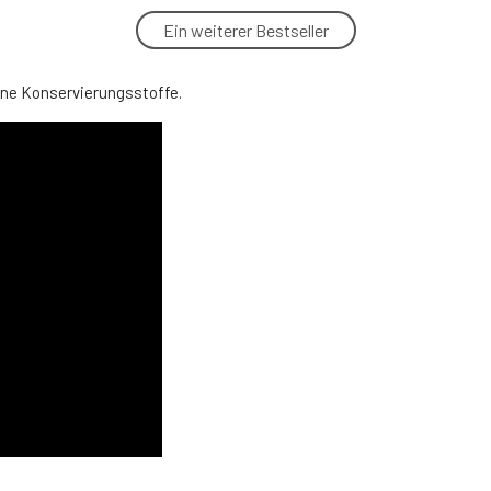
Ein weiterer Bestseller
Yage č. 2 Vzoreček Exfoliační pleťová
maska pro buněčnou obnovu Glow 5 ml
5.
Auf Lager
hne Konservierungsstoffe.
8.53 EUR