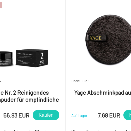
t werd
5
Code: 06388
e Nr. 2 Reinigendes
Yage Abschminkpad aus
puder für empfindliche
ockene Haut Neroli und
Calendula 50 ml
56.83 EUR
7.68 EUR
Kaufen
Auf Lager