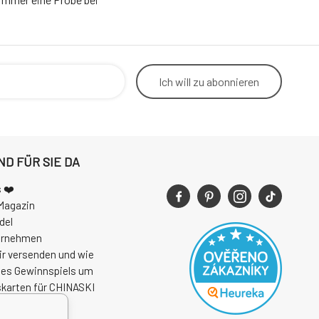
Ich will
zu abonnieren
ND FÜR SIE DA
 ❤️
Magazin
del
ernehmen
ir versenden und wie
des Gewinnspiels um
skarten für CHINASKI
 2026