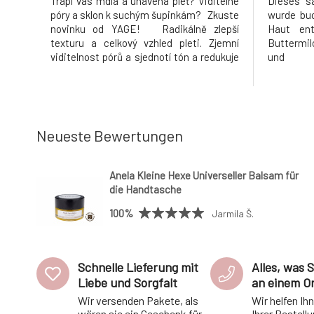
Trápí vás mdlá a unavená pleť? Viditelné
Dieses sa
póry a sklon k suchým šupinkám? Zkuste
wurde buc
novinku od YAGE! Radikálně zlepší
Haut entw
texturu a celkový vzhled pleti. Zjemní
Buttermil
viditelnost pórů a sjednotí tón a redukuje
und Rin
tvorbu mazu. Tato silně exfoliační
Hinterläs
maska s obsahem alfa-hydroxykyselin
strahlend
(kyseliny mléčné, glykolové, citronové,
Peelin
jablečné a vinné)
Reinig
werden.Gr
Neueste Bewertungen
Anela Kleine Hexe Universeller Balsam für
die Handtasche
100%
Jarmila Š.
Schnelle Lieferung mit
Alles, was 
Liebe und Sorgfalt
an einem O
Wir versenden Pakete, als
Wir helfen Ih
wären sie ein Geschenk für
Ihrer Bestell