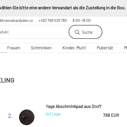
hlen Sie bitte eine andere Versandart als die Zustellung in die Box.
@krasnakazdyden.cz
+420 799 529 780
8.00 -16.00
Suche
Frauen
Schminken
Kinder, Mutti
Pubertät
M
g
ELING
Yage Abschminkpad aus Stoff
2.
Auf Lager
7.68 EUR