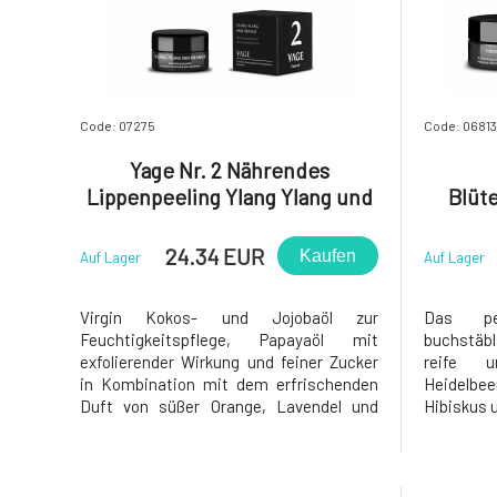
Code: 07275
Code: 06813
Yage Nr. 2 Nährendes
Lippenpeeling Ylang Ylang und
Blüt
Orange 15 ml
rei
Hib
24.34 EUR
Kaufen
Auf Lager
Auf Lager
Virgin Kokos- und Jojobaöl zur
Das pe
Feuchtigkeitspflege, Papayaöl mit
buchstäbl
exfolierender Wirkung und feiner Zucker
reife u
in Kombination mit dem erfrischenden
Heidelbe
Duft von süßer Orange, Lavendel und
Hibiskus 
Ylang-Ylang ergeben ein absolut
Rose. Hin
natürliches, sanftes Peeling zur Glättung
und strah
der Lippen und für ein weiches und
sanftes P
glattes Aussehen. Eine sanfte Massage
nährend