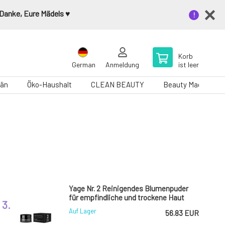
 Danke, Eure Mädels ♥️
Korb
German
Anmeldung
ist leer
än
Öko-Haushalt
CLEAN BEAUTY
Beauty Magazin
Yage Nr. 2 Reinigendes Blumenpuder
für empfindliche und trockene Haut
3.
Neroli und Calendula 50 ml
Auf Lager
56.83 EUR