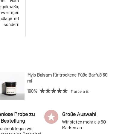
ner Haut
regelmäßig
wertigen
ndlage ist
, sondern
a große,
Yage mit
 bestehen
 wie ein
Mylo Balsam für trockene Füße Barfuß 60
ml
100%
Marcela B.
enlose Probe zu
Große Auswahl
 Bestellung
Wir bieten mehr als 50
Marken an
eschenk legen wir
 immer eine Probe bei