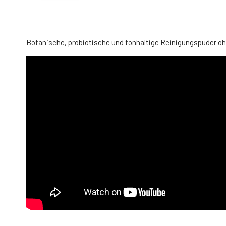
Yage č. 2 Exfoliační pleťová maska pro
buněčnou obnovu Glow 50 ml
4.
Auf Lager
Botanische, probiotische und tonhaltige Reinigungspuder o
60.89 EUR
Yage Nr. 2 Blütenreinigungspuder für
reife und normale Haut Hibiskus und
7.
Rose 50 ml
Auf Lager
56.83 EUR