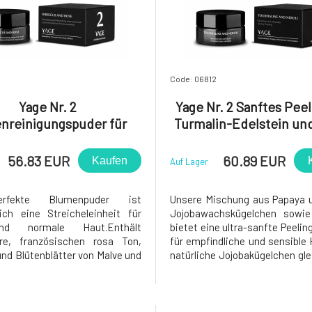
Code: 06812
Yage Nr. 2
Yage Nr. 2 Sanftes Peel
enreinigungspuder für
Turmalin-Edelstein und
fe und normale Haut
50 ml
iskus und Rose 50 ml
56.83 EUR
60.89 EUR
Kaufen
Auf Lager
rfekte Blumenpuder ist
Unsere Mischung aus Papaya u
ich eine Streicheleinheit für
Jojobawachskügelchen sowie
nd normale Haut.Enthält
bietet eine ultra-sanfte Peeli
ere, französischen rosa Ton,
für empfindliche und sensible
und Blütenblätter von Malve und
natürliche Jojobakügelchen gle
terlässt die Haut weich, glatt
über die Haut und en
lend. Sie kann entweder für ein
abgestorbene Hautzellen u
eeling oder als beruhigende,
Verunreinigungen, ohne sie zu r
e und reinigende Maske
zu beschädigen. Eine sanfte M