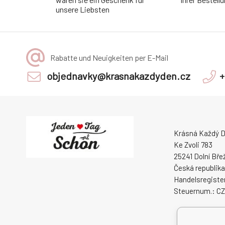
unsere Liebsten
Rabatte und Neuigkeiten per E-Mail
objednavky@krasnakazdyden.cz
+
Krásná Každý De
Ke Zvoli 783
25241 Dolní Bře
Česká republika
Handelsregister
Steuernum.: C