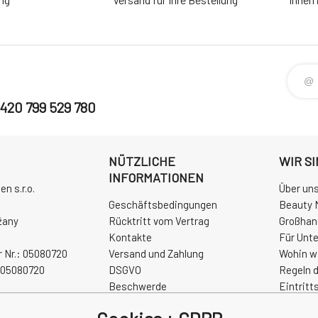
420 799 529 780
NÜTZLICHE
WIR SI
INFORMATIONEN
n s.r.o.
Über uns
Geschäftsbedingungen
Beauty 
žany
Rücktritt vom Vertrag
Großhan
Kontakte
Für Unt
 Nr.: 05080720
Versand und Zahlung
Wohin w
Z05080720
DSGVO
Regeln 
Beschwerde
Eintritt
Rezension
Open Air