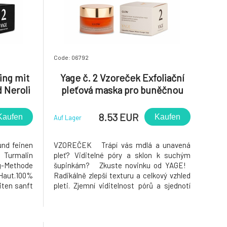
Code: 06792
ing mit
Yage č. 2 Vzoreček Exfoliační
 Neroli
pleťová maska pro buněčnou
obnovu Glow 5 ml
8.53 EUR
Kaufen
Kaufen
Auf Lager
nd feinen
VZOREČEK Trápí vás mdlá a unavená
 Turmalin
pleť? Viditelné póry a sklon k suchým
ng-Methode
šupinkám? Zkuste novinku od YAGE!
 Haut.100%
Radikálně zlepší texturu a celkový vzhled
iten sanft
pleti. Zjemní viditelnost pórů a sjednotí
tfernen
tón a redukuje tvorbu mazu. Tato silně
nd andere
exfoliační maska s obsahem alfa-
eizen oder
hydroxykyselin (kyseliny mléčné,
assage för
glykolové, citronové, jable