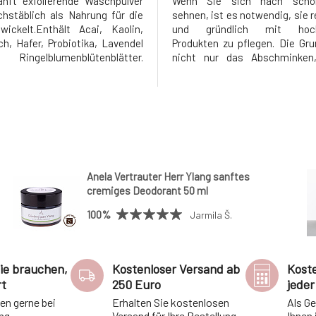
nft exfolierende Waschpulver
Wenn Sie sich nach schö
hstäblich als Nahrung für die
sehnen, ist es notwendig, sie 
ickelt.Enthält Acai, Kaolin,
und gründlich mit hoch
ch, Hafer, Probiotika, Lavendel
Produkten zu pflegen. Die Gru
gelblumenblütenblätter.
nicht nur das Abschminken
st die Haut weich, glatt und
auch die Reinigung.Extr
. Es kann entweder als sanftes
waschbare Abschminkpads 
g oder als beruhigende
einem Durchmesser von 12 cm
ungsmaske verwendet
aus Mikrofaser und wirken
öße: 50ml G
Magnet auf Make-up und Sc
Anela Vertrauter Herr Ylang sanftes
cremiges Deodorant 50 ml
100%
Jarmila Š.
Sie brauchen,
Kostenloser Versand ab
Kost
rt
250 Euro
jeder
nen gerne bei
Erhalten Sie kostenlosen
Als G
ung
Versand für Ihre Bestellung
Ihnen