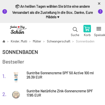
📦 An heißen Tagen wählen Sie bitte eine andere
Versandart als die Zustellung in die Box. Danke, Eure
Mädels ♥️
Korb
Speise
Suche
Kinder, Mutti
Mütter
Schwangerschaft
Sonnenbaden
SONNENBADEN
Bestseller
Suntribe Sonnencreme SPF 50 Active 100 ml
1.
26.39 EUR
Suntribe Natürliche Zink-Sonnencreme SPF
2.
50 Cocoa Tint 45 g
17.85 EUR