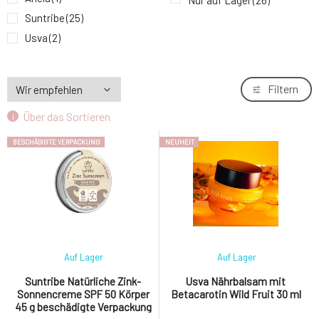
Nur auf Lager
(26)
Suntribe
(25)
Suntribe Natürliches After-Sun-Gel mit Aloe
9.
Vera 100 ml
14.84 EUR
Usva
(2)
Filtern
Über das Sortieren
BESCHÄDIGTE VERPACKUNG
NEUHEIT
Auf Lager
Auf Lager
Suntribe Natürliche Zink-
Usva Nährbalsam mit
Sonnencreme SPF 50 Körper
Betacarotin Wild Fruit 30 ml
45 g beschädigte Verpackung