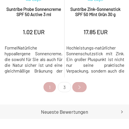
Suntribe Probe Sonnencreme
Suntribe Zink-Sonnenstick
SPF 50 Active 3 ml
SPF 50 Mint Grün 30 g
1.02 EUR
17.85 EUR
FormelNatürliche
Hochleistungs-natürlicher
hypoallergene Sonnencreme,
Sonnenschutzstick mit Zink.
die sowohl für Sie als auch für
Ein großer Pluspunkt ist nicht
die Natur sicher ist und eine
nur seine praktische
gleichmäßige Bräunung der
Verpackung, sondern auch die
Haut ermöglicht. Sie werden
einzigartige
die Sonnencreme auch
Zusammensetzung, die
1
3
deshalb lieben, weil sie nicht
sowohl von empfindlicher Haut
mit Wasser verdünnt ist und
als auch von anspruchsvollen
Sie daher wirklich nur eine
Sportlern geschätzt wird, die
kleine Menge benötigen, die
sich vor der Sonne schützen
Sie verteilen. Schauen Sie sich
müssen. ohne chemische
Neueste Bewertungen
außerdem die
Zusätze – sanfte, aber sehr