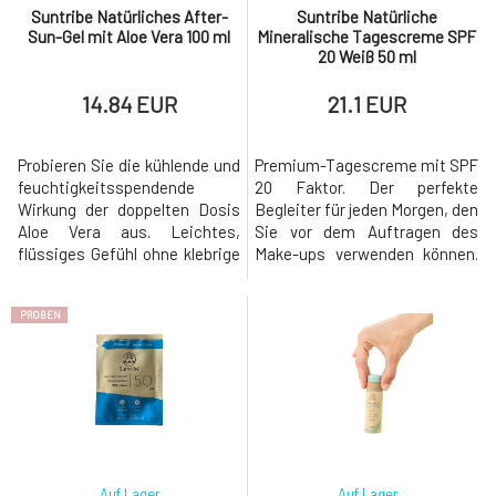
Suntribe Natürliches After-
Suntribe Natürliche
Sun-Gel mit Aloe Vera 100 ml
Mineralische Tagescreme SPF
20 Weiß 50 ml
14.84 EUR
21.1 EUR
Probieren Sie die kühlende und
Premium-Tagescreme mit SPF
feuchtigkeitsspendende
20 Faktor. Der perfekte
Wirkung der doppelten Dosis
Begleiter für jeden Morgen, den
Aloe Vera aus. Leichtes,
Sie vor dem Auftragen des
flüssiges Gefühl ohne klebrige
Make-ups verwenden können.
oder fettige Rückstände.
Mit seiner Wahl machen Sie
Organisches Jojobaöl und
keinen Fehler, er ist für jede
PROBEN
Natriumhyaluronat ergänzen
empfindliche Haut geeignet
die nach einem Tag in der
und zudem äußerst wirksam.
Sonne verlorene Feuchtigkeit
Bei den Produkten der Marke
und hinterlassen die Haut
Suntribe werden Sie zudem
erfrischt und beruhigt. Das
kein Wasser finden, das das
antioxidative V
Volumen ve
Auf Lager
Auf Lager