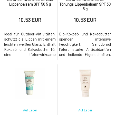
Lippenbalsam SPF 50 5 g
Tönungs Lippenbalsam SPF 30
5 g
10.53 EUR
10.53 EUR
Ideal für Outdoor-Aktivitäten,
Bio-Kokosöl und Kakaobutter
schützt die Lippen mit einem
spenden intensive
leichten weißen Glanz. Enthält
Feuchtigkeit. Sanddornöl
Kokosöl und Kakaobutter für
liefert starke Antioxidantien
eine tiefenwirksame
und heilende Eigenschaften,
Hydratation sowie
und Vitamin E beruhigt und
Karottenextrakt und Vitamin E
hält die Lippen gesund. 100%
für antioxidativen Schutz und
Natürlicher Lippenbalsam.
Beruhigung. 100% Natürlicher
Sicher für Sie und die Natur.
Lippenbalsam. Sicher für Sie
Endlich ein Lippenbalsam mit
und die Natur. Endlich ein
Sonnenschutz ohne Bedenken.
Lippenbalsam mit
GETÖNT: Bietet einen
Sonnenschutz ohne Be
natürlichen, sanften
Auf Lager
Auf Lager