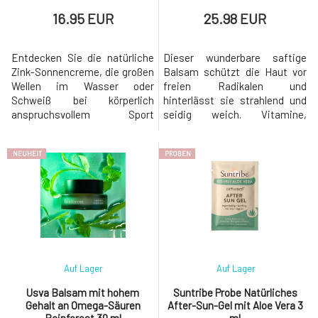
16.95 EUR
25.98 EUR
Entdecken Sie die natürliche
Dieser wunderbare saftige
Zink-Sonnencreme, die großen
Balsam schützt die Haut vor
Wellen im Wasser oder
freien Radikalen und
Schweiß bei körperlich
hinterlässt sie strahlend und
anspruchsvollem Sport
seidig weich. Vitamine,
standhält. Enthält keine
Antioxidantien und Linolsäure
chemischen Bestandteile (die
aus Buriti und Maracuja nähren
NEUHEIT
PROBEN
Korallenriffe schädigen) und
und unterstützen effektiv die
brennt nicht bei Kontakt mit
Regeneration der Haut. Der
den Augen. Dies ist die beste
hohe Gehalt an Beta-Carotin
Zink-Sonnencreme, die Sie auf
im Buriti-Öl unterstützt die
dem Markt finden
Gesundheit der Haut und
können.Sonnencreme für spo
schützt sie
Auf Lager
Auf Lager
Usva Balsam mit hohem
Suntribe Probe Natürliches
Gehalt an Omega-Säuren
After-Sun-Gel mit Aloe Vera 3