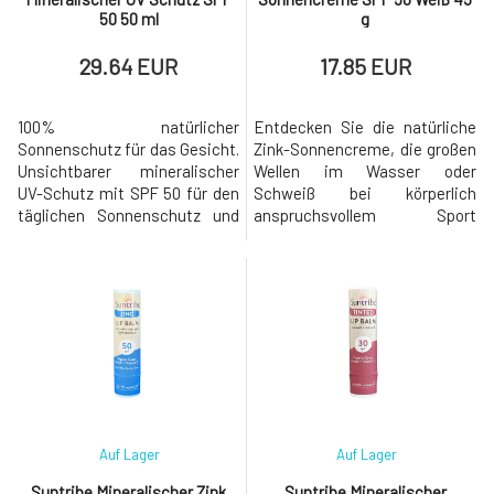
50 50 ml
g
29.64 EUR
17.85 EUR
100% natürlicher
Entdecken Sie die natürliche
Sonnenschutz für das Gesicht.
Zink-Sonnencreme, die großen
Unsichtbarer mineralischer
Wellen im Wasser oder
UV-Schutz mit SPF 50 für den
Schweiß bei körperlich
täglichen Sonnenschutz und
anspruchsvollem Sport
die Hautpflege. Verpackt in
standhält. Enthält keine
einer umweltfreundlichen
chemischen Bestandteile (die
Tube aus Zuckerrohr. Die
Korallenriffe schädigen) und
Creme ist unsichtbar und fühlt
brennt nicht bei Kontakt mit
sich trocken an. Verschmilzt
den Augen. Dies ist die beste
mit helleren Hauttönen, ohne
Zink-Sonnencreme, die Sie auf
einen weißen Film zu
dem Markt finden können.
hinterlassen. Leichte
Sonnencreme f
Auf Lager
Auf Lager
Suntribe Mineralischer Zink
Suntribe Mineralischer