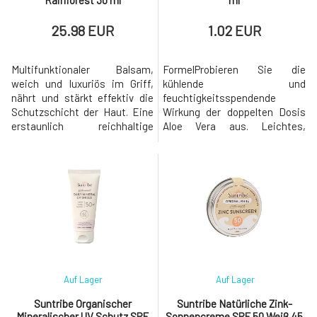
Rainforest 30 ml
ml
25.98 EUR
1.02 EUR
Multifunktionaler Balsam,
FormelProbieren Sie die
weich und luxuriös im Griff,
kühlende und
nährt und stärkt effektiv die
feuchtigkeitsspendende
Schutzschicht der Haut. Eine
Wirkung der doppelten Dosis
erstaunlich reichhaltige
Aloe Vera aus. Leichtes,
Mischung aus
flüssiges Gefühl ohne klebrige
Pflanzenextrakten des
oder fettige Rückstände.
Regenwaldes, einschließlich
Organisches Jojobaöl und
Kukui- und
Natriumhyaluronat ergänzen
Macadamianussölen, stärkt
die nach einem Tag in der
die Haut mit essentiellen
Sonne verlorene Feuchtigkeit
Omega-3-, 6-, 7- und 9-
und hinterlassen die Haut
Fettsäuren, die sie elastisch
erfrischt und beruhigt. Das
und tief hydratisiert
antioxidat
Auf Lager
Auf Lager
Suntribe Organischer
Suntribe Natürliche Zink-
Mineralischer UV Schutz SPF
Sonnencreme SPF 50 Weiß 45