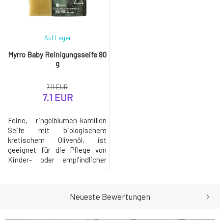
Auf Lager
Myrro Baby Reinigungsseife 80
g
7.11 EUR
7.1 EUR
Feine, ringelblumen-kamillen
Seife mit biologischem
kretischem Olivenöl, ist
geeignet für die Pflege von
Kinder- oder empfindlicher
Haut. Mit Bio-Honig und
kaltgepressten Bio-Basisölen.
Avocadoöl ist reich an den
Neueste Bewertungen
Vitaminen A und B und nährt
die Haut. Öle aus Ringelblume
und Kamille haben eine