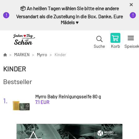
📦 An heißen Tagen wählen Sie bitte eine andere
Versandart als die Zustellung in die Box. Danke, Eure
Mädels ♥️
Korb
Speise
Suche
MARKEN
Myrro
Kinder
KINDER
Bestseller
Myrro Baby Reinigungsseife 80 g
1.
7.1 EUR