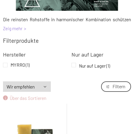
Die reinsten Rohstoffe in harmonischer Kombination schützen
und pflegen die empfindliche Kinderhaut.
Zeig mehr
Die Hauptbestandteile sind Ringelblumen- und Kamillenblüten in
nativem Bio-Olivenöl aus kretischem Land. Sie spenden intensive
Filterprodukte
Feuchtigkeit, beruhigen gereizte Haut und verleihen gleichzeitig
der Haut Ihres Kindes einen sanften, dezenten natürlichen Duft.
Hersteller
Nur auf Lager
MYRRO
(1)
Nur auf Lager
(1)
Filtern
Über das Sortieren